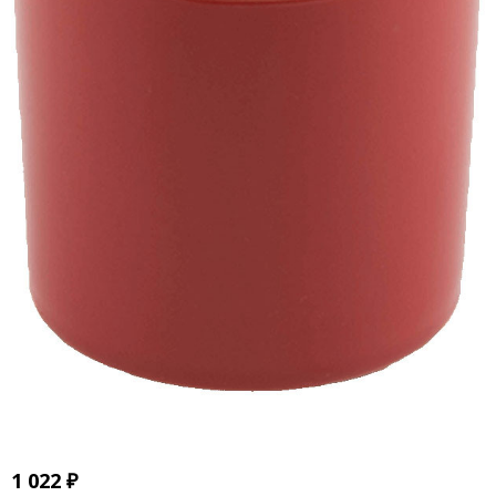
1 022
₽