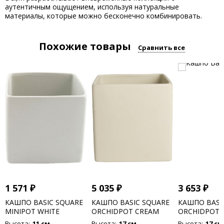
аутентичным ощущением, используя натуральные
материалы, которые можно бесконечно комбинировать.
Похожие товары
Сравнить все
1 571
₽
5 035
₽
3 653
₽
КАШПО BASIC SQUARE
КАШПО BASIC SQUARE
КАШПО BASI
MINIPOT WHITE
ORCHIDPOT CREAM
ORCHIDPOT 
Высота:
11 см
Высота:
17 см
Высота:
17 см