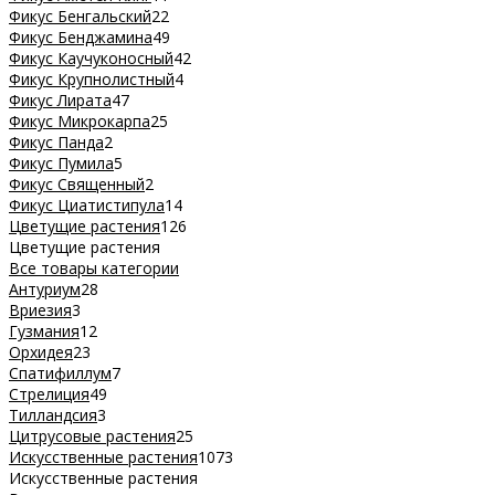
Фикус Бенгальский
22
Фикус Бенджамина
49
Фикус Каучуконосный
42
Фикус Крупнолистный
4
Фикус Лирата
47
Фикус Микрокарпа
25
Фикус Панда
2
Фикус Пумила
5
Фикус Священный
2
Фикус Циатистипула
14
Цветущие растения
126
Цветущие растения
Все товары категории
Антуриум
28
Вриезия
3
Гузмания
12
Орхидея
23
Спатифиллум
7
Стрелиция
49
Тилландсия
3
Цитрусовые растения
25
Искусственные растения
1073
Искусственные растения