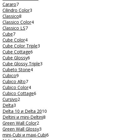
Cararo
7
Cilindro Color
3
Classico
8
Classico Color
4
Classico LS
7
Cube
7
Cube Color
4
Cube Color Triple
3
Cube Cottage
6
Cube Glossy
6
Cube Glossy Triple
3
Cubeto Stone
4
Cubico
9
Cubico Alto
7
Cubico Color
4
Cubico Cottage
6
Cursivo
2
Delta
3
Delta 10 и Delta 20
10
Deltini и mini-Deltini
8
Green Wall Color
2
Green Wall Glossy
3
mini-Cubi и maxi-Cubi
6