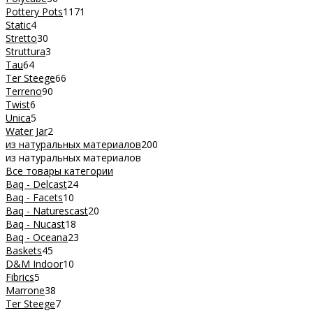
Pottery Pots
1171
Static
4
Stretto
30
Struttura
3
Tau
64
Ter Steege
66
Terreno
90
Twist
6
Unica
5
Water Jar
2
из натуральных материалов
200
из натуральных материалов
Все товары категории
Baq - Delcast
24
Baq - Facets
10
Baq - Naturescast
20
Baq - Nucast
18
Baq - Oceana
23
Baskets
45
D&M Indoor
10
Fibrics
5
Marrone
38
Ter Steege
7