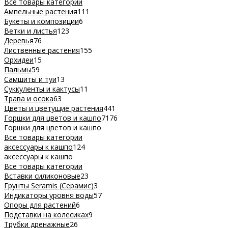
Все товары категории
Ампельные растения
111
Букеты и композиции
6
Ветки и листья
123
Деревья
76
Лиственные растения
155
Орхидеи
15
Пальмы
59
Самшиты и туи
13
Суккуленты и кактусы
11
Трава и осока
63
Цветы и цветущие растения
441
Горшки для цветов и кашпо
7176
Горшки для цветов и кашпо
Все товары категории
аксессуары к кашпо
124
аксессуары к кашпо
Все товары категории
Вставки силиконовые
23
Грунты Seramis (Серамис)
3
Индикаторы уровня воды
57
Опоры для растений
6
Подставки на колесиках
9
Трубки дренажные
26