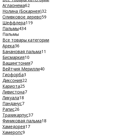
Аглаонема
62
Нолина (Бокарнея)
32
Оливковое дерево
59
Шеффлера
119
Пальмы
434
Пальмы
Все товары категории
Арека
36
Банановая пальма
11
Бисмаркия
10
Вашингтония
7
Вейтчия Мерилли
40
Гиофорба
3
Диксония
22
Кариота
25
Ливистона
7
Ликуала
18
Панданус
7
Рапис
26
Трахикарпус
37
Финиковая пальма
18
Хамедорея
17
Хамеропс
9