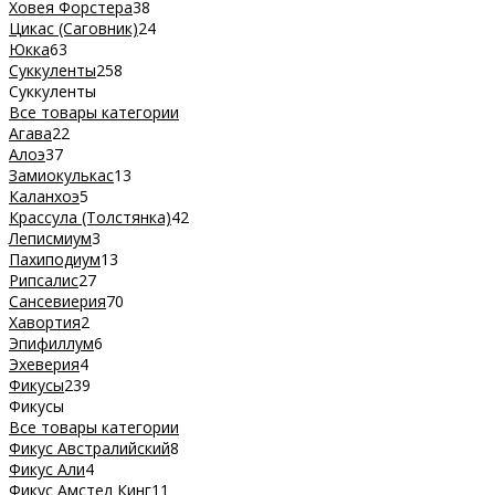
Ховея Форстера
38
Цикас (Саговник)
24
Юкка
63
Суккуленты
258
Суккуленты
Все товары категории
Агава
22
Алоэ
37
Замиокулькас
13
Каланхоэ
5
Крассула (Толстянка)
42
Леписмиум
3
Пахиподиум
13
Рипсалис
27
Сансевиерия
70
Хавортия
2
Эпифиллум
6
Эхеверия
4
Фикусы
239
Фикусы
Все товары категории
Фикус Австралийский
8
Фикус Али
4
Фикус Амстел Кинг
11