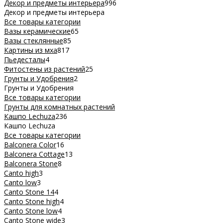
Декор и предметы интерьера
996
Декор и предметы интерьера
Все товары категории
Вазы керамические
65
Вазы стеклянные
85
Картины из мха
817
Пьедесталы
4
Фитостены из растений
25
Грунты и Удобрения
2
Грунты и Удобрения
Все товары категории
Грунты для комнатных растений
Кашпо Lechuza
236
Кашпо Lechuza
Все товары категории
Balconera Color
16
Balconera Cottage
13
Balconera Stone
8
Canto high
3
Canto low
3
Canto Stone 14
4
Canto Stone high
4
Canto Stone low
4
Canto Stone wide
3