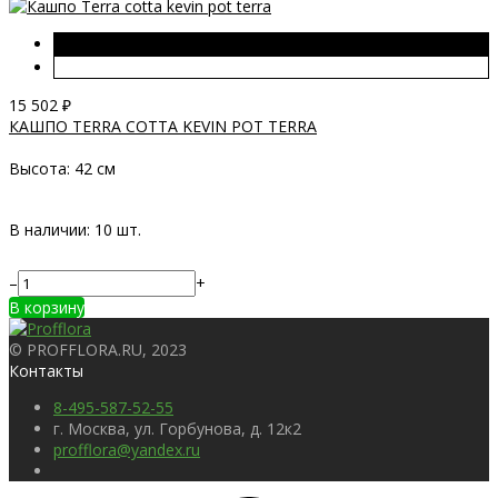
15 502
₽
КАШПО TERRA COTTA KEVIN POT TERRA
Высота:
42 см
В наличии: 10 шт.
–
+
В корзину
© PROFFLORA.RU, 2023
Контакты
8-495-587-52-55
г. Москва, ул. Горбунова, д. 12к2
profflora@yandex.ru