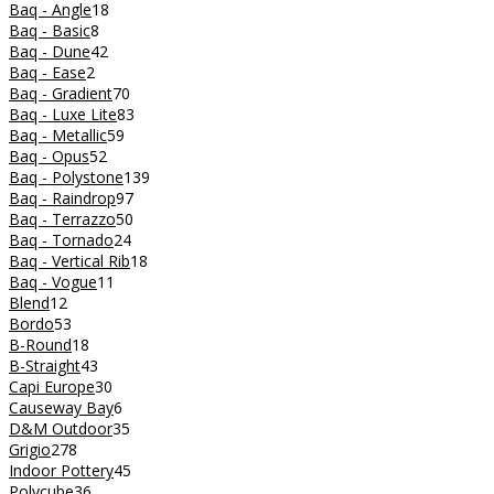
Baq - Angle
18
Baq - Basic
8
Baq - Dune
42
Baq - Ease
2
Baq - Gradient
70
Baq - Luxe Lite
83
Baq - Metallic
59
Baq - Opus
52
Baq - Polystone
139
Baq - Raindrop
97
Baq - Terrazzo
50
Baq - Tornado
24
Baq - Vertical Rib
18
Baq - Vogue
11
Blend
12
Bordo
53
B-Round
18
B-Straight
43
Capi Europe
30
Causeway Bay
6
D&M Outdoor
35
Grigio
278
Indoor Pottery
45
Polycube
36