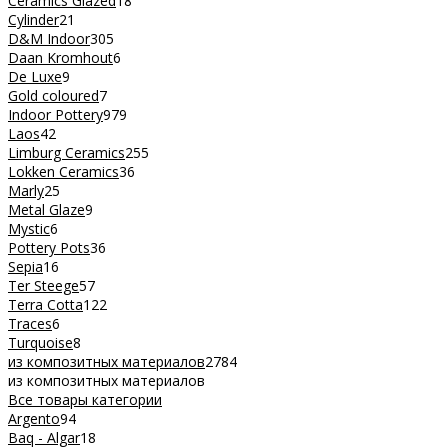
Ceramics Glazed
18
Cylinder
21
D&M Indoor
305
Daan Kromhout
6
De Luxe
9
Gold coloured
7
Indoor Pottery
979
Laos
42
Limburg Ceramics
255
Lokken Ceramics
36
Marly
25
Metal Glaze
9
Mystic
6
Pottery Pots
36
Sepia
16
Ter Steege
57
Terra Cotta
122
Traces
6
Turquoise
8
из композитных материалов
2784
из композитных материалов
Все товары категории
Argento
94
Baq - Algar
18