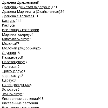
Драцена Драконовая
8
Драцена Душистая (Фрагранс)
151
Драцена Маргината (Окаймленная)
24
Драцена Отогнутая
31
Кактусы
244
Кактусы
Все товары категории
Маргинатоцереус
4
Миртиллокактус
5
Молочай
7
Молочай (Эуфорбия)
25
Опунция
15
Пахицереус
8
Пилозоцереус
7
Полаския
5
Трихоцереус
3
Ферокактус
2
Цереус
3
Цилиндропунция
4
Эспостоа
6
Эхинокактус
3
Лиственные растения
913
Лиственные растения
Все товары категории