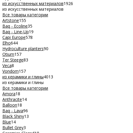
из искусственных материалов
1926
из искусственных материалов
Все товары категории
Artstone
155
Baq - Ecoline
35
Baq - Line-Up
19
Capi Europe
578
Elho
644
Hydroculture planters
90
Otium
157
Ter Steege
83
Veca
8
Vondom
157
из керамики и глины
4013
из керамики и глины
Все товары категории
Amora
18
Anthracite
14
Balloon
18
Baq - Lava
96
Black Shiny
13
Blue
14
Bullet Grey
3