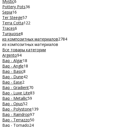
Mystic
6
Pottery Pots
36
Sepia
16
Ter Steege
57
Terra Cotta
122
Traces
6
Turquoise
8
из композитных материалов
2784
из композитных материалов
Все товары категории
Argento
94
Baq - Algar
18
Baq - Angle
18
Baq - Basic
8
Baq - Dune
42
Baq - Ease
2
Baq - Gradient
70
Baq - Luxe Lite
83
Baq - Metallic
59
Baq - Opus
52
Baq - Polystone
139
Baq - Raindrop
97
Baq - Terrazzo
50
Baq - Tornado
24