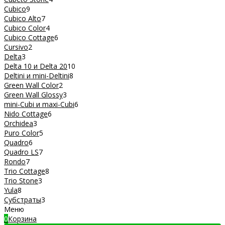
Cubico
9
Cubico Alto
7
Cubico Color
4
Cubico Cottage
6
Cursivo
2
Delta
3
Delta 10 и Delta 20
10
Deltini и mini-Deltini
8
Green Wall Color
2
Green Wall Glossy
3
mini-Cubi и maxi-Cubi
6
Nido Cottage
6
Orchidea
3
Puro Color
5
Quadro
6
Quadro LS
7
Rondo
7
Trio Cottage
8
Trio Stone
3
Yula
8
Субстраты
3
Меню
0
Корзина