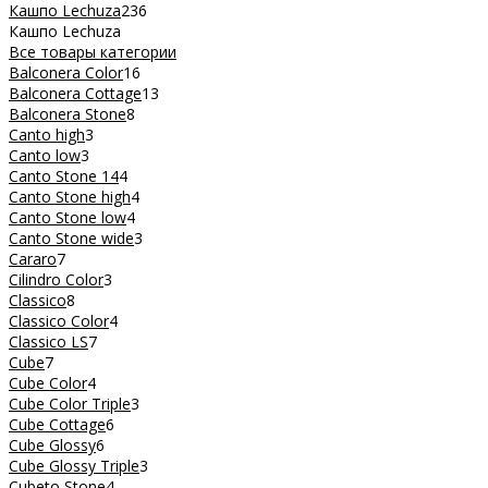
Кашпо Lechuza
236
Кашпо Lechuza
Все товары категории
Balconera Color
16
Balconera Cottage
13
Balconera Stone
8
Canto high
3
Canto low
3
Canto Stone 14
4
Canto Stone high
4
Canto Stone low
4
Canto Stone wide
3
Cararo
7
Cilindro Color
3
Classico
8
Classico Color
4
Classico LS
7
Cube
7
Cube Color
4
Cube Color Triple
3
Cube Cottage
6
Cube Glossy
6
Cube Glossy Triple
3
Cubeto Stone
4