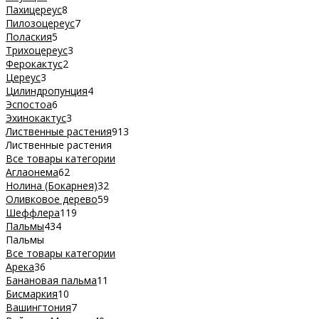
Пахицереус
8
Пилозоцереус
7
Полаския
5
Трихоцереус
3
Ферокактус
2
Цереус
3
Цилиндропунция
4
Эспостоа
6
Эхинокактус
3
Лиственные растения
913
Лиственные растения
Все товары категории
Аглаонема
62
Нолина (Бокарнея)
32
Оливковое дерево
59
Шеффлера
119
Пальмы
434
Пальмы
Все товары категории
Арека
36
Банановая пальма
11
Бисмаркия
10
Вашингтония
7