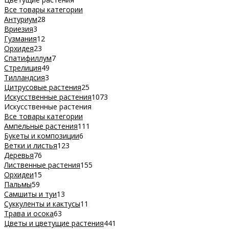
Все товары категории
Антуриум
28
Вриезия
3
Гузмания
12
Орхидея
23
Спатифиллум
7
Стрелиция
49
Тилландсия
3
Цитрусовые растения
25
Искусственные растения
1073
Искусственные растения
Все товары категории
Ампельные растения
111
Букеты и композиции
6
Ветки и листья
123
Деревья
76
Лиственные растения
155
Орхидеи
15
Пальмы
59
Самшиты и туи
13
Суккуленты и кактусы
11
Трава и осока
63
Цветы и цветущие растения
441