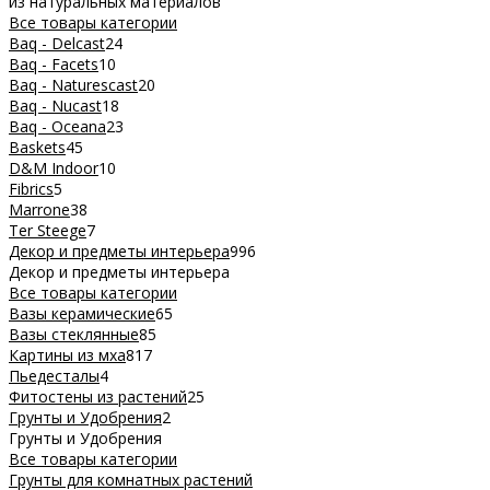
из натуральных материалов
Все товары категории
Baq - Delcast
24
Baq - Facets
10
Baq - Naturescast
20
Baq - Nucast
18
Baq - Oceana
23
Baskets
45
D&M Indoor
10
Fibrics
5
Marrone
38
Ter Steege
7
Декор и предметы интерьера
996
Декор и предметы интерьера
Все товары категории
Вазы керамические
65
Вазы стеклянные
85
Картины из мха
817
Пьедесталы
4
Фитостены из растений
25
Грунты и Удобрения
2
Грунты и Удобрения
Все товары категории
Грунты для комнатных растений