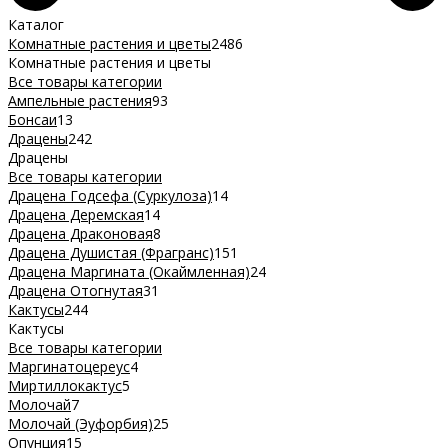
Каталог
Комнатные растения и цветы
2486
Комнатные растения и цветы
Все товары категории
Ампельные растения
93
Бонсаи
13
Драцены
242
Драцены
Все товары категории
Драцена Годсефа (Суркулоза)
14
Драцена Деремская
14
Драцена Драконовая
8
Драцена Душистая (Фрагранс)
151
Драцена Маргината (Окаймленная)
24
Драцена Отогнутая
31
Кактусы
244
Кактусы
Все товары категории
Маргинатоцереус
4
Миртиллокактус
5
Молочай
7
Молочай (Эуфорбия)
25
Опунция
15