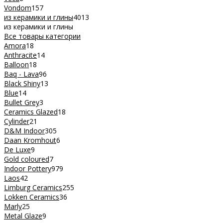
Vondom
157
из керамики и глины
4013
из керамики и глины
Все товары категории
Amora
18
Anthracite
14
Balloon
18
Baq - Lava
96
Black Shiny
13
Blue
14
Bullet Grey
3
Ceramics Glazed
18
Cylinder
21
D&M Indoor
305
Daan Kromhout
6
De Luxe
9
Gold coloured
7
Indoor Pottery
979
Laos
42
Limburg Ceramics
255
Lokken Ceramics
36
Marly
25
Metal Glaze
9