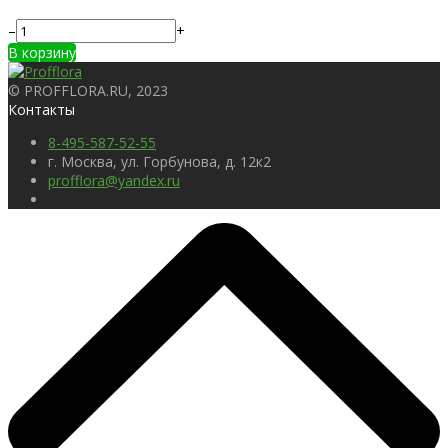
–
+
В корзину
© PROFFLORA.RU, 2023
Контакты
8-495-587-52-55
г. Москва, ул. Горбунова, д. 12к2
profflora@yandex.ru