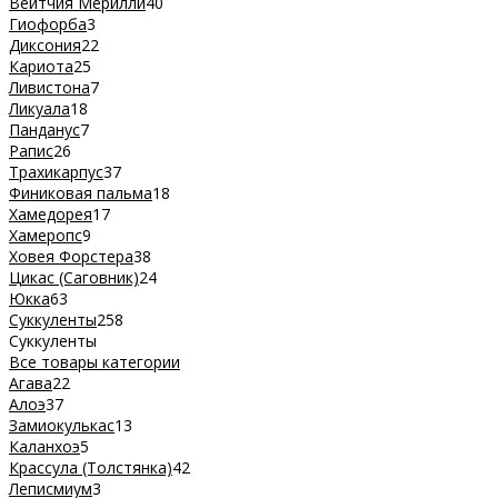
Вейтчия Мерилли
40
Гиофорба
3
Диксония
22
Кариота
25
Ливистона
7
Ликуала
18
Панданус
7
Рапис
26
Трахикарпус
37
Финиковая пальма
18
Хамедорея
17
Хамеропс
9
Ховея Форстера
38
Цикас (Саговник)
24
Юкка
63
Суккуленты
258
Суккуленты
Все товары категории
Агава
22
Алоэ
37
Замиокулькас
13
Каланхоэ
5
Крассула (Толстянка)
42
Леписмиум
3