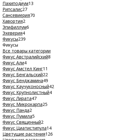
Пахиподиум
13
Рипсалис
27
Сансевиерия
70
Хавортия
2
Эпифиллум
6
Эхеверия
4
Фикусы
239
Фикусы
Все товары категории
Фикус Австралийский
8
Фикус Али
4
Фикус Амстел Кинг
11
Фикус Бенгальский
22
Фикус Бенджамина
49
Фикус Каучуконосный
42
Фикус Крупнолистный
4
Фикус Лирата
47
Фикус Микрокарпа
25
Фикус Панда
2
Фикус Пумила
5
Фикус Священный
2
Фикус Циатистипула
14
Цветущие растения
126
Цветущие растения