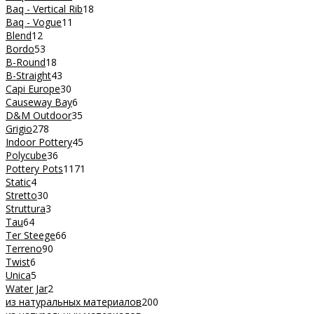
Baq - Vertical Rib
18
Baq - Vogue
11
Blend
12
Bordo
53
B-Round
18
B-Straight
43
Capi Europe
30
Causeway Bay
6
D&M Outdoor
35
Grigio
278
Indoor Pottery
45
Polycube
36
Pottery Pots
1171
Static
4
Stretto
30
Struttura
3
Tau
64
Ter Steege
66
Terreno
90
Twist
6
Unica
5
Water Jar
2
из натуральных материалов
200