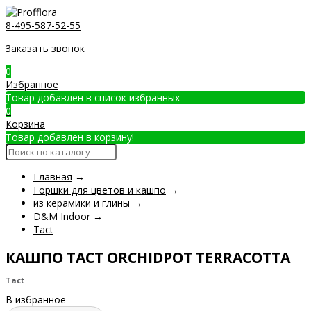
8-495-587-52-55
Заказать звонок
0
Избранное
Товар добавлен в список избранных
0
Корзина
Товар добавлен в корзину!
Главная
→
Горшки для цветов и кашпо
→
из керамики и глины
→
D&M Indoor
→
Tact
КАШПО TACT ORCHIDPOT TERRACOTTA
Tact
В избранное