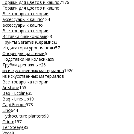
Горшки для цветов и кашпо
7176
Горшки для цветов и кашпо
Все товары категории
аксессуары к кашпо
124
аксессуары к кашпо
Все товары категории
Вставки силиконовые
23
Грунты Seramis (Серамис)
3
Индикаторы уровня воды
57
Опоры для растений
6
Подставки на колесиках
9
Трубки дренажные
26
из искусственных материалов
1926
из искусственных материалов
Все товары категории
Artstone
155
Baq - Ecoline
35
Baq - Line-Up
19
Capi Europe
578
Elho
644
Hydroculture planters
90
Otium
157
Ter Steege
83
Veca
8