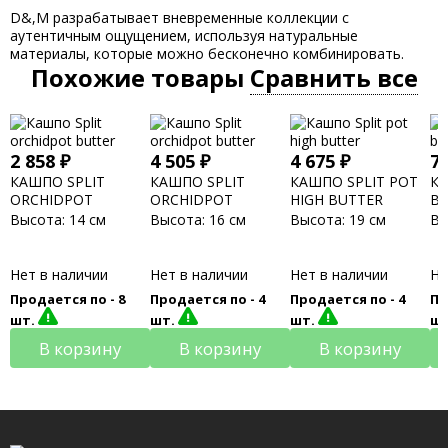
D&,M разрабатывает вневременные коллекции с
аутентичным ощущением, используя натуральные
материалы, которые можно бесконечно комбинировать.
Похожие товары
Сравнить все
2 858
₽
4 505
₽
4 675
₽
7
КАШПО SPLIT
КАШПО SPLIT
КАШПО SPLIT POT
КА
ORCHIDPOT
ORCHIDPOT
HIGH BUTTER
B
BUTTER
BUTTER
Высота:
14 см
Высота:
16 см
Высота:
19 см
Вы
Нет в наличии
Нет в наличии
Нет в наличии
Не
Продается по -
8
Продается по -
4
Продается по -
4
Пр
шт.
шт.
шт.
ш
В корзину
В корзину
В корзину