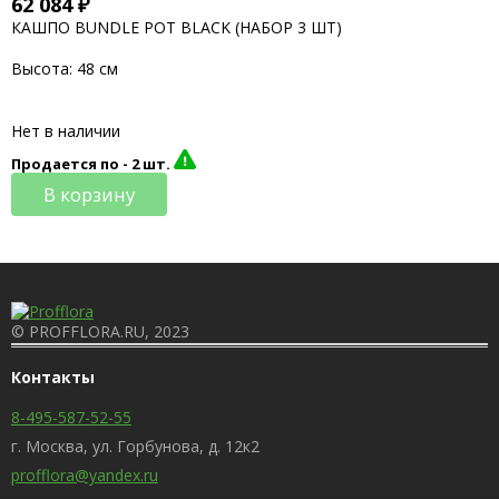
62 084
₽
КАШПО BUNDLE POT BLACK (НАБОР 3 ШТ)
Высота:
48 см
Нет в наличии
Продается по -
2 шт.
В корзину
© PROFFLORA.RU, 2023
Контакты
8-495-587-52-55
г. Москва, ул. Горбунова, д. 12к2
profflora@yandex.ru