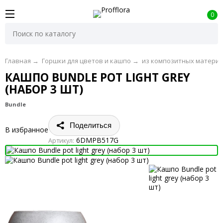
0
Главная
→
Горшки для цветов и кашпо
→
из композитных матери
КАШПО BUNDLE POT LIGHT GREY
(НАБОР 3 ШТ)
Bundle
Поделиться
В избранное
6DMPB517G
Артикул: