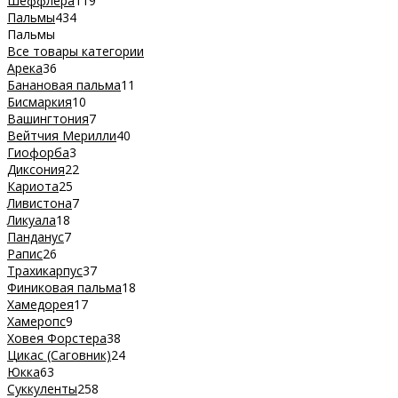
Шеффлера
119
Пальмы
434
Пальмы
Все товары категории
Арека
36
Банановая пальма
11
Бисмаркия
10
Вашингтония
7
Вейтчия Мерилли
40
Гиофорба
3
Диксония
22
Кариота
25
Ливистона
7
Ликуала
18
Панданус
7
Рапис
26
Трахикарпус
37
Финиковая пальма
18
Хамедорея
17
Хамеропс
9
Ховея Форстера
38
Цикас (Саговник)
24
Юкка
63
Суккуленты
258