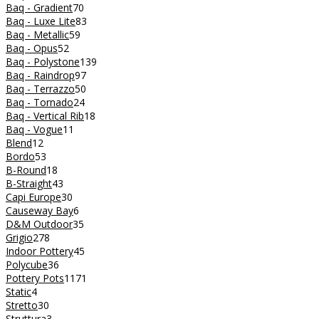
Baq - Gradient
70
Baq - Luxe Lite
83
Baq - Metallic
59
Baq - Opus
52
Baq - Polystone
139
Baq - Raindrop
97
Baq - Terrazzo
50
Baq - Tornado
24
Baq - Vertical Rib
18
Baq - Vogue
11
Blend
12
Bordo
53
B-Round
18
B-Straight
43
Capi Europe
30
Causeway Bay
6
D&M Outdoor
35
Grigio
278
Indoor Pottery
45
Polycube
36
Pottery Pots
1171
Static
4
Stretto
30
Struttura
3