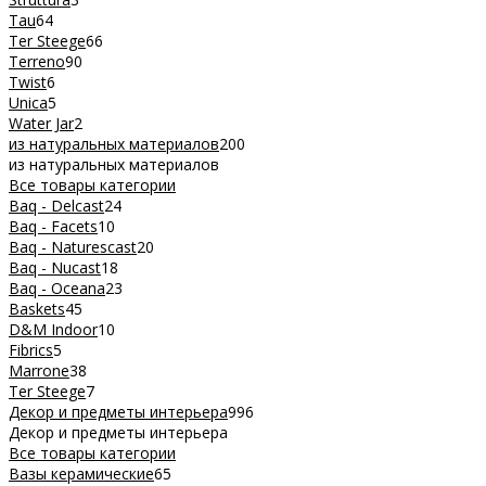
Tau
64
Ter Steege
66
Terreno
90
Twist
6
Unica
5
Water Jar
2
из натуральных материалов
200
из натуральных материалов
Все товары категории
Baq - Delcast
24
Baq - Facets
10
Baq - Naturescast
20
Baq - Nucast
18
Baq - Oceana
23
Baskets
45
D&M Indoor
10
Fibrics
5
Marrone
38
Ter Steege
7
Декор и предметы интерьера
996
Декор и предметы интерьера
Все товары категории
Вазы керамические
65