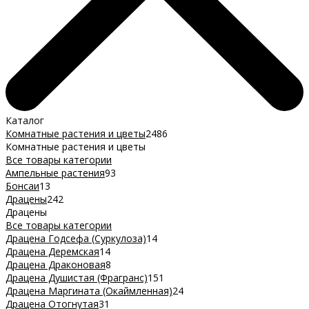
Каталог
Комнатные растения и цветы
2486
Комнатные растения и цветы
Все товары категории
Ампельные растения
93
Бонсаи
13
Драцены
242
Драцены
Все товары категории
Драцена Годсефа (Суркулоза)
14
Драцена Деремская
14
Драцена Драконовая
8
Драцена Душистая (Фрагранс)
151
Драцена Маргината (Окаймленная)
24
Драцена Отогнутая
31