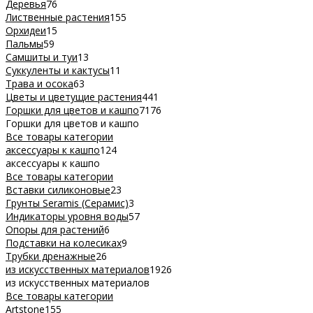
Деревья
76
Лиственные растения
155
Орхидеи
15
Пальмы
59
Самшиты и туи
13
Суккуленты и кактусы
11
Трава и осока
63
Цветы и цветущие растения
441
Горшки для цветов и кашпо
7176
Горшки для цветов и кашпо
Все товары категории
аксессуары к кашпо
124
аксессуары к кашпо
Все товары категории
Вставки силиконовые
23
Грунты Seramis (Серамис)
3
Индикаторы уровня воды
57
Опоры для растений
6
Подставки на колесиках
9
Трубки дренажные
26
из искусственных материалов
1926
из искусственных материалов
Все товары категории
Artstone
155