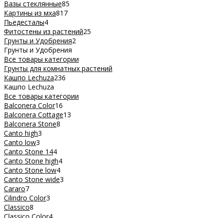
Вазы стеклянные
85
Картины из мха
817
Пьедесталы
4
Фитостены из растений
25
Грунты и Удобрения
2
Грунты и Удобрения
Все товары категории
Грунты для комнатных растений
Кашпо Lechuza
236
Кашпо Lechuza
Все товары категории
Balconera Color
16
Balconera Cottage
13
Balconera Stone
8
Canto high
3
Canto low
3
Canto Stone 14
4
Canto Stone high
4
Canto Stone low
4
Canto Stone wide
3
Cararo
7
Cilindro Color
3
Classico
8
Classico Color
4