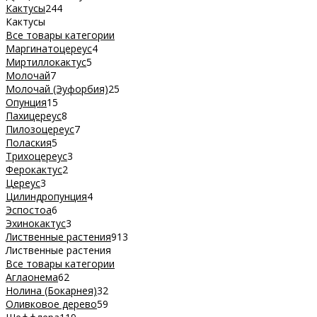
Кактусы
244
Кактусы
Все товары категории
Маргинатоцереус
4
Миртиллокактус
5
Молочай
7
Молочай (Эуфорбия)
25
Опунция
15
Пахицереус
8
Пилозоцереус
7
Полаския
5
Трихоцереус
3
Ферокактус
2
Цереус
3
Цилиндропунция
4
Эспостоа
6
Эхинокактус
3
Лиственные растения
913
Лиственные растения
Все товары категории
Аглаонема
62
Нолина (Бокарнея)
32
Оливковое дерево
59