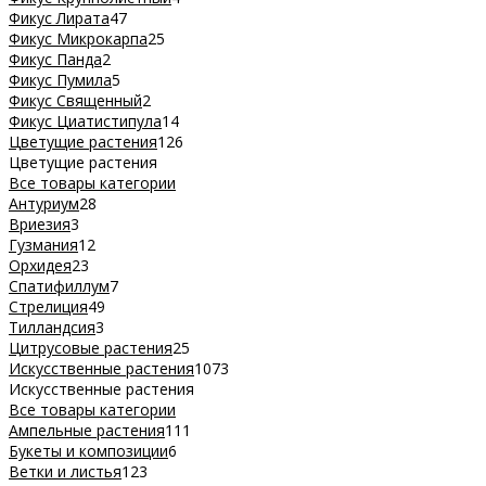
Фикус Лирата
47
Фикус Микрокарпа
25
Фикус Панда
2
Фикус Пумила
5
Фикус Священный
2
Фикус Циатистипула
14
Цветущие растения
126
Цветущие растения
Все товары категории
Антуриум
28
Вриезия
3
Гузмания
12
Орхидея
23
Спатифиллум
7
Стрелиция
49
Тилландсия
3
Цитрусовые растения
25
Искусственные растения
1073
Искусственные растения
Все товары категории
Ампельные растения
111
Букеты и композиции
6
Ветки и листья
123