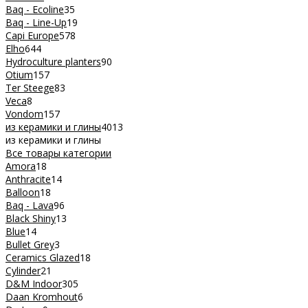
Baq - Ecoline
35
Baq - Line-Up
19
Capi Europe
578
Elho
644
Hydroculture planters
90
Otium
157
Ter Steege
83
Veca
8
Vondom
157
из керамики и глины
4013
из керамики и глины
Все товары категории
Amora
18
Anthracite
14
Balloon
18
Baq - Lava
96
Black Shiny
13
Blue
14
Bullet Grey
3
Ceramics Glazed
18
Cylinder
21
D&M Indoor
305
Daan Kromhout
6