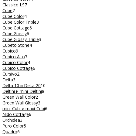
Classico LS
7
Cube
7
Cube Color
4
Cube Color Triple
3
Cube Cottage
6
Cube Glossy
6
Cube Glossy Triple
3
Cubeto Stone
4
Cubico
9
Cubico Alto
7
Cubico Color
4
Cubico Cottage
6
Cursivo
2
Delta
3
Delta 10 и Delta 20
10
Deltini и mini-Deltini
8
Green Wall Color
2
Green Wall Glossy
3
mini-Cubi и maxi-Cubi
6
Nido Cottage
6
Orchidea
3
Puro Color
5
Quadro
6