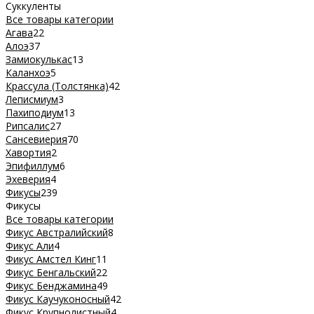
Суккуленты
Все товары категории
Агава
22
Алоэ
37
Замиокулькас
13
Каланхоэ
5
Крассула (Толстянка)
42
Леписмиум
3
Пахиподиум
13
Рипсалис
27
Сансевиерия
70
Хавортия
2
Эпифиллум
6
Эхеверия
4
Фикусы
239
Фикусы
Все товары категории
Фикус Австралийский
8
Фикус Али
4
Фикус Амстел Кинг
11
Фикус Бенгальский
22
Фикус Бенджамина
49
Фикус Каучуконосный
42
Фикус Крупнолистный
4