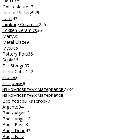
De Luxe
9
Gold coloured
7
Indoor Pottery
979
Laos
42
Limburg Ceramics
255
Lokken Ceramics
36
Marly
25
Metal Glaze
9
Mystic
6
Pottery Pots
36
Sepia
16
Ter Steege
57
Terra Cotta
122
Traces
6
Turquoise
8
из композитных материалов
2784
из композитных материалов
Все товары категории
Argento
94
Baq - Algar
18
Baq - Angle
18
Baq - Basic
8
Baq - Dune
42
Baq - Ease
2