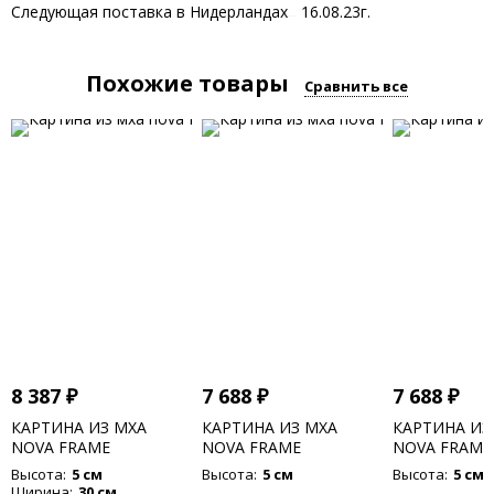
Следующая поставка в Нидерландах
16.08.23г.
Похожие товары
Сравнить все
8 387
₽
7 688
₽
7 688
₽
КАРТИНА ИЗ МХА
КАРТИНА ИЗ МХА
КАРТИНА ИЗ
NOVA FRAME
NOVA FRAME
NOVA FRAME
ANTHRACITE-
ANTHRACITE-
CONCRETE 1
Высота:
5 см
Высота:
5 см
Высота:
5 см
CONCRETE 100% FLAT
CONCRETE 100% FLAT
MOSS
Ширина:
30 см