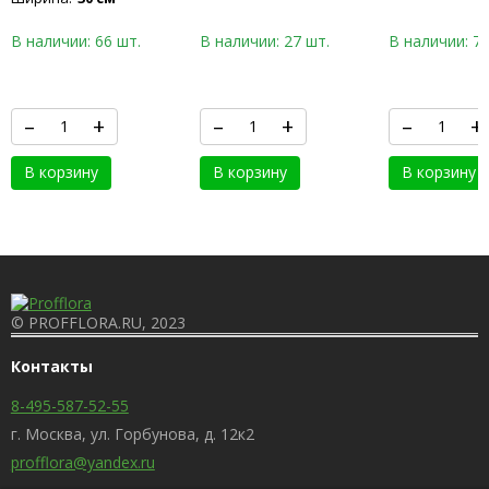
MOSS
MOSS
В наличии: 66 шт.
В наличии: 27 шт.
В наличии: 76
–
+
–
+
–
+
В корзину
В корзину
В корзину
© PROFFLORA.RU, 2023
Контакты
8-495-587-52-55
г. Москва, ул. Горбунова, д. 12к2
profflora@yandex.ru