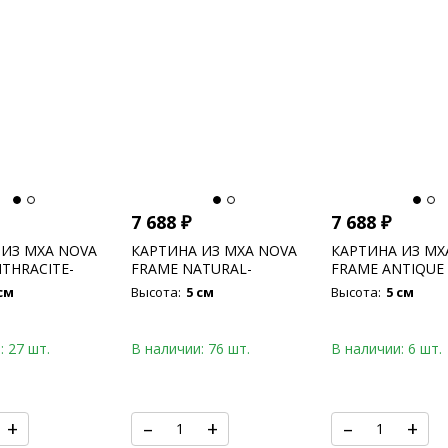
7 688
₽
7 688
₽
 ИЗ МХА NOVA
КАРТИНА ИЗ МХА NOVA
КАРТИНА ИЗ МХ
THRACITE-
FRAME NATURAL-
FRAME ANTIQUE 
 100% FLAT
CONCRETE 100% FLAT
CONCRETE 100%
см
Высота:
5 см
Высота:
5 см
MOSS
MOSS
: 27 шт.
В наличии: 76 шт.
В наличии: 6 шт.
+
–
+
–
+