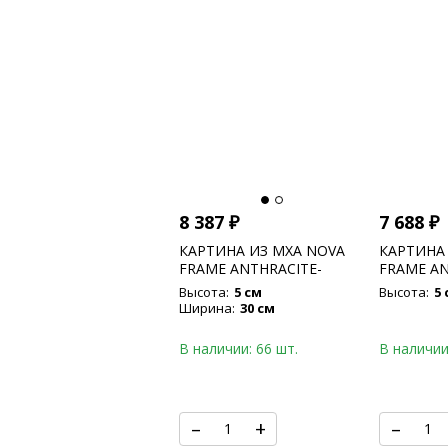
8 387
₽
7 688
₽
КАРТИНА ИЗ МХА NOVA
КАРТИНА
FRAME ANTHRACITE-
FRAME AN
CONCRETE 100% FLAT
CONCRETE
Высота:
5 см
Высота:
5 
MOSS
MOSS
Ширина:
30 см
В наличии: 66 шт.
В наличии
–
+
–