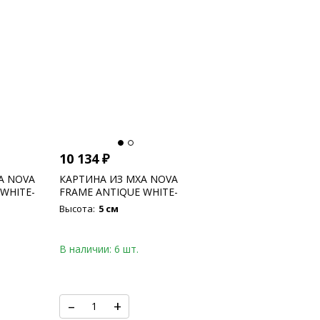
10 134
₽
А NOVA
КАРТИНА ИЗ МХА NOVA
WHITE-
FRAME ANTIQUE WHITE-
 FLAT
CONCRETE 100% REINDEER
Высота:
5 см
MOSS (MOSS GREEN)
В наличии: 6 шт.
–
+