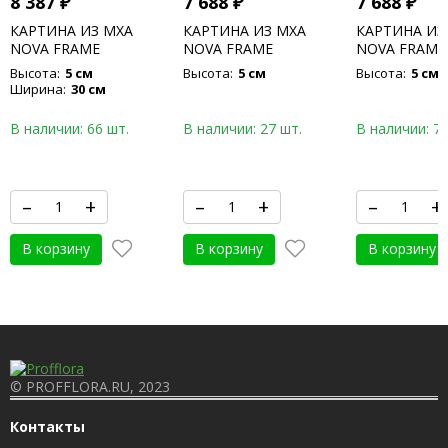
8 387
₽
7 688
₽
7 688
₽
КАРТИНА ИЗ МХА
КАРТИНА ИЗ МХА
КАРТИНА ИЗ
NOVA FRAME
NOVA FRAME
NOVA FRAME
ANTHRACITE-
ANTHRACITE-
CONCRETE 1
Высота:
5 см
Высота:
5 см
Высота:
5 см
CONCRETE 100% FLAT
CONCRETE 100% FLAT
MOSS
Ширина:
30 см
MOSS
MOSS
В наличии: 66 шт.
В наличии: 27 шт.
В наличии: 76
–
+
–
+
–
+
В корзину
В корзину
В корзину
© PROFFLORA.RU, 2023
Контакты