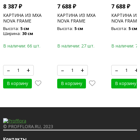
8 387
₽
7 688
₽
7 688
₽
КАРТИНА ИЗ МХА
КАРТИНА ИЗ МХА
КАРТИНА ИЗ
NOVA FRAME
NOVA FRAME
NOVA FRAME
ANTHRACITE-
ANTHRACITE-
CONCRETE 1
Высота:
5 см
Высота:
5 см
Высота:
5 см
CONCRETE 100% FLAT
CONCRETE 100% FLAT
MOSS
Ширина:
30 см
MOSS
MOSS
В наличии: 66 шт.
В наличии: 27 шт.
В наличии: 76
–
+
–
+
–
+
В корзину
В корзину
В корзину
© PROFFLORA.RU, 2023
Контакты