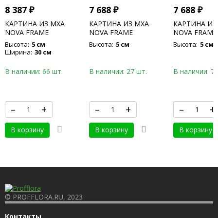
8 387
₽
7 688
₽
7 688
₽
КАРТИНА ИЗ МХА
КАРТИНА ИЗ МХА
КАРТИНА ИЗ
NOVA FRAME
NOVA FRAME
NOVA FRAME
ANTHRACITE-
ANTHRACITE-
CONCRETE 1
Высота:
5 см
Высота:
5 см
Высота:
5 см
CONCRETE 100% FLAT
CONCRETE 100% FLAT
MOSS
Ширина:
30 см
MOSS
MOSS
В наличии: 66 шт.
В наличии: 27 шт.
В наличии: 76
–
+
–
+
–
+
В корзину
В корзину
В корзину
© PROFFLORA.RU, 2023
Контакты