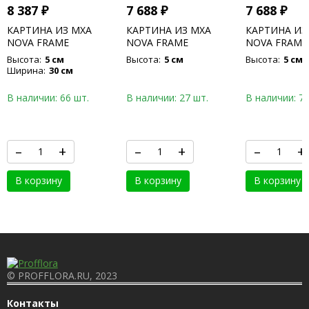
8 387
₽
7 688
₽
7 688
₽
КАРТИНА ИЗ МХА
КАРТИНА ИЗ МХА
КАРТИНА ИЗ
NOVA FRAME
NOVA FRAME
NOVA FRAME
ANTHRACITE-
ANTHRACITE-
CONCRETE 1
Высота:
5 см
Высота:
5 см
Высота:
5 см
CONCRETE 100% FLAT
CONCRETE 100% FLAT
MOSS
Ширина:
30 см
MOSS
MOSS
В наличии: 66 шт.
В наличии: 27 шт.
В наличии: 76
–
+
–
+
–
+
В корзину
В корзину
В корзину
© PROFFLORA.RU, 2023
Контакты