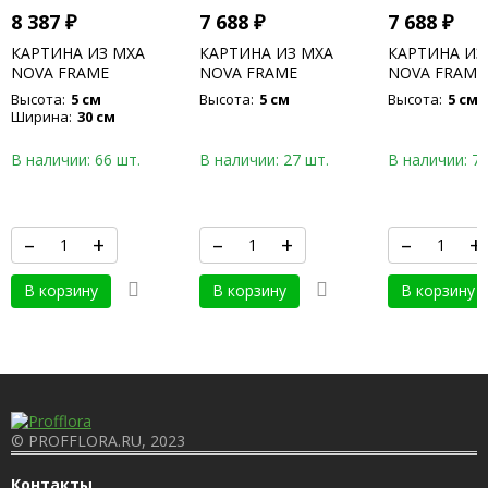
8 387
₽
7 688
₽
7 688
₽
КАРТИНА ИЗ МХА
КАРТИНА ИЗ МХА
КАРТИНА ИЗ
NOVA FRAME
NOVA FRAME
NOVA FRAME
ANTHRACITE-
ANTHRACITE-
CONCRETE 1
Высота:
5 см
Высота:
5 см
Высота:
5 см
CONCRETE 100% FLAT
CONCRETE 100% FLAT
MOSS
Ширина:
30 см
MOSS
MOSS
В наличии: 66 шт.
В наличии: 27 шт.
В наличии: 76
–
+
–
+
–
+
В корзину
В корзину
В корзину
© PROFFLORA.RU, 2023
Контакты