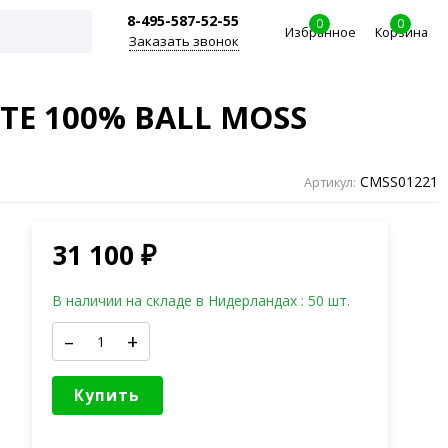
8-495-587-52-55
0
0
Избранное
Корзина
Заказать звонок
TE 100% BALL MOSS
CMSS01221
Артикул:
31 100
₽
В наличии на складе в Нидерландах : 50 шт.
–
+
Купить