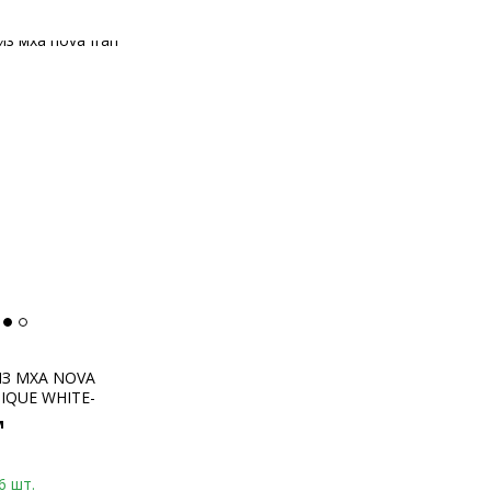
З МХА NOVA
IQUE WHITE-
100% REINDEER
м
S GREEN)
6 шт.