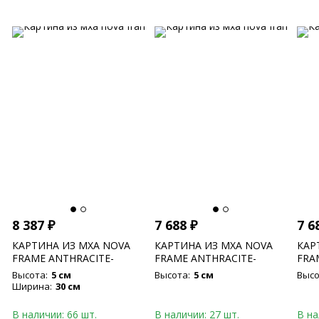
8 387
₽
7 688
₽
7 6
КАРТИНА ИЗ МХА NOVA
КАРТИНА ИЗ МХА NOVA
КАР
FRAME ANTHRACITE-
FRAME ANTHRACITE-
FRA
CONCRETE 100% FLAT
CONCRETE 100% FLAT
CON
Высота:
5 см
Высота:
5 см
Высо
MOSS
MOSS
MOS
Ширина:
30 см
В наличии: 66 шт.
В наличии: 27 шт.
В на