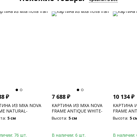
88
₽
7 688
₽
10 134
₽
ТИНА ИЗ МХА NOVA
КАРТИНА ИЗ МХА NOVA
КАРТИНА И
ME NATURAL-
FRAME ANTIQUE WHITE-
FRAME ANT
CRETE 100% FLAT
CONCRETE 100% FLAT
CONCRETE 
та:
5 см
Высота:
5 см
Высота:
5 с
S
MOSS
MOSS (MOS
личии: 76 шт.
В наличии: 6 шт.
В наличии: 