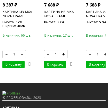
8 387
₽
7 688
₽
7 688
₽
КАРТИНА ИЗ МХА
КАРТИНА ИЗ МХА
КАРТИНА ИЗ
NOVA FRAME
NOVA FRAME
NOVA FRAME
ANTHRACITE-
ANTHRACITE-
CONCRETE 1
Высота:
5 см
Высота:
5 см
Высота:
5 см
CONCRETE 100% FLAT
CONCRETE 100% FLAT
MOSS
Ширина:
30 см
MOSS
MOSS
В наличии: 66 шт.
В наличии: 27 шт.
В наличии: 76
–
+
–
+
–
+
В корзину
В корзину
В корзину
© PROFFLORA.RU, 2023
Контакты