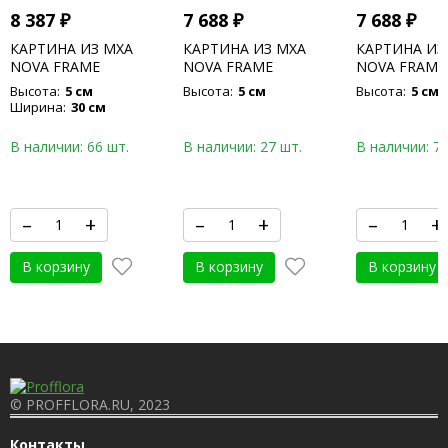
8 387
₽
7 688
₽
7 688
₽
КАРТИНА ИЗ МХА
КАРТИНА ИЗ МХА
КАРТИНА ИЗ
NOVA FRAME
NOVA FRAME
NOVA FRAME
ANTHRACITE-
ANTHRACITE-
CONCRETE 1
Высота:
5 см
Высота:
5 см
Высота:
5 см
CONCRETE 100% FLAT
CONCRETE 100% FLAT
MOSS
Ширина:
30 см
MOSS
MOSS
В наличии: 66 шт.
В наличии: 27 шт.
В наличии: 76
–
+
–
+
–
+
В корзину
В корзину
В корзину
© PROFFLORA.RU, 2023
Контакты