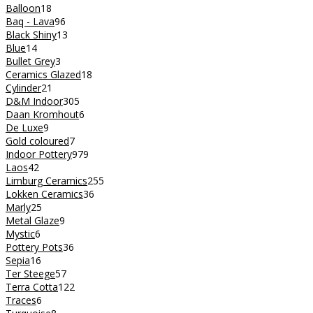
Balloon
18
Baq - Lava
96
Black Shiny
13
Blue
14
Bullet Grey
3
Ceramics Glazed
18
Cylinder
21
D&M Indoor
305
Daan Kromhout
6
De Luxe
9
Gold coloured
7
Indoor Pottery
979
Laos
42
Limburg Ceramics
255
Lokken Ceramics
36
Marly
25
Metal Glaze
9
Mystic
6
Pottery Pots
36
Sepia
16
Ter Steege
57
Terra Cotta
122
Traces
6