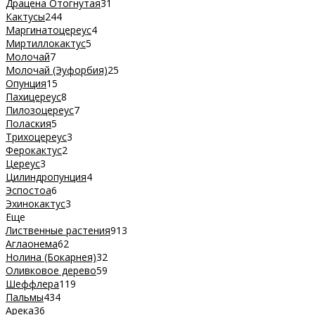
Драцена Отогнутая
31
Кактусы
244
Маргинатоцереус
4
Миртиллокактус
5
Молочай
7
Молочай (Эуфорбия)
25
Опунция
15
Пахицереус
8
Пилозоцереус
7
Полаския
5
Трихоцереус
3
Ферокактус
2
Цереус
3
Цилиндропунция
4
Эспостоа
6
Эхинокактус
3
Еще
Лиственные растения
913
Аглаонема
62
Нолина (Бокарнея)
32
Оливковое дерево
59
Шеффлера
119
Пальмы
434
Арека
36