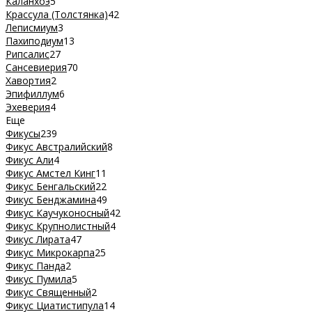
Каланхоэ
5
Крассула (Толстянка)
42
Леписмиум
3
Пахиподиум
13
Рипсалис
27
Сансевиерия
70
Хавортия
2
Эпифиллум
6
Эхеверия
4
Еще
Фикусы
239
Фикус Австралийский
8
Фикус Али
4
Фикус Амстел Кинг
11
Фикус Бенгальский
22
Фикус Бенджамина
49
Фикус Каучуконосный
42
Фикус Крупнолистный
4
Фикус Лирата
47
Фикус Микрокарпа
25
Фикус Панда
2
Фикус Пумила
5
Фикус Священный
2
Фикус Циатистипула
14