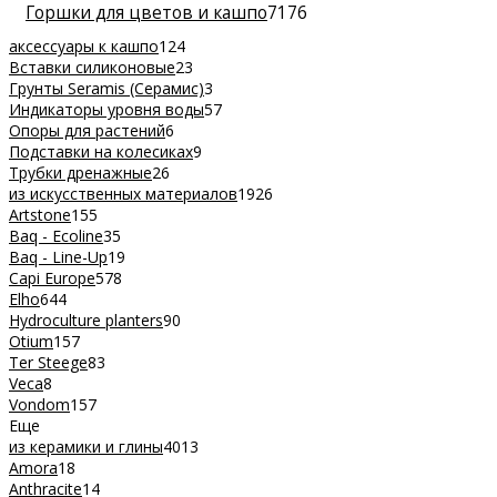
Горшки для цветов и кашпо
7176
аксессуары к кашпо
124
Вставки силиконовые
23
Грунты Seramis (Серамис)
3
Индикаторы уровня воды
57
Опоры для растений
6
Подставки на колесиках
9
Трубки дренажные
26
из искусственных материалов
1926
Artstone
155
Baq - Ecoline
35
Baq - Line-Up
19
Capi Europe
578
Elho
644
Hydroculture planters
90
Otium
157
Ter Steege
83
Veca
8
Vondom
157
Еще
из керамики и глины
4013
Amora
18
Anthracite
14