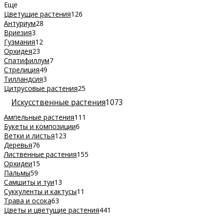
Еще
Цветущие растения
126
Антуриум
28
Вриезия
3
Гузмания
12
Орхидея
23
Спатифиллум
7
Стрелиция
49
Тилландсия
3
Цитрусовые растения
25
Искусственные растения
1073
Ампельные растения
111
Букеты и композиции
6
Ветки и листья
123
Деревья
76
Лиственные растения
155
Орхидеи
15
Пальмы
59
Самшиты и туи
13
Суккуленты и кактусы
11
Трава и осока
63
Цветы и цветущие растения
441