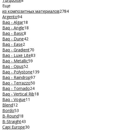
Turquoise
8
Еще
из композитных материалов
2784
Argento
94
Baq - Algar
18
Baq - Angle
18
Baq - Basic
8
Baq - Dune
42
Baq - Ease
2
Baq - Gradient
70
Baq - Luxe Lite
83
Baq - Metallic
59
Baq - Opus
52
Baq - Polystone
139
Baq - Raindrop
97
Baq - Terrazzo
50
Baq - Tornado
24
Baq - Vertical Rib
18
Baq - Vogue
11
Blend
12
Bordo
53
B-Round
18
B-Straight
43
Capi Europe
30