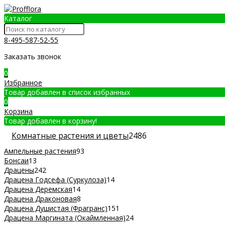
Каталог
8-495-587-52-55
Заказать звонок
0
Избранное
Товар добавлен в список избранных
0
Корзина
Товар добавлен в корзину!
Комнатные растения и цветы
2486
Ампельные растения
93
Бонсаи
13
Драцены
242
Драцена Годсефа (Суркулоза)
14
Драцена Деремская
14
Драцена Драконовая
8
Драцена Душистая (Фрагранс)
151
Драцена Маргината (Окаймленная)
24