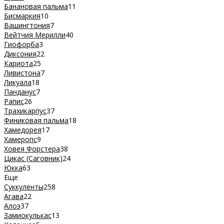
Банановая пальма
11
Бисмаркия
10
Вашингтония
7
Вейтчия Мерилли
40
Гиофорба
3
Диксония
22
Кариота
25
Ливистона
7
Ликуала
18
Панданус
7
Рапис
26
Трахикарпус
37
Финиковая пальма
18
Хамедорея
17
Хамеропс
9
Ховея Форстера
38
Цикас (Саговник)
24
Юкка
63
Еще
Суккуленты
258
Агава
22
Алоэ
37
Замиокулькас
13