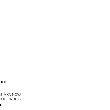
З МХА NOVA
IQUE WHITE-
100% REINDEER
м
S GREEN)