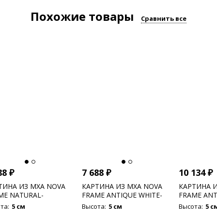
Похожие товары
Сравнить все
88
₽
7 688
₽
10 134
₽
ТИНА ИЗ МХА NOVA
КАРТИНА ИЗ МХА NOVA
КАРТИНА И
ME NATURAL-
FRAME ANTIQUE WHITE-
FRAME ANT
CRETE 100% FLAT
CONCRETE 100% FLAT
CONCRETE 
та:
5 см
Высота:
5 см
Высота:
5 с
S
MOSS
MOSS (MOS