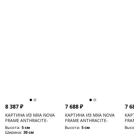
8 387
₽
7 688
₽
7 6
КАРТИНА ИЗ МХА NOVA
КАРТИНА ИЗ МХА NOVA
КАР
FRAME ANTHRACITE-
FRAME ANTHRACITE-
FRA
CONCRETE 100% FLAT
CONCRETE 100% FLAT
CON
Высота:
5 см
Высота:
5 см
Высо
MOSS
MOSS
MOS
Ширина:
30 см