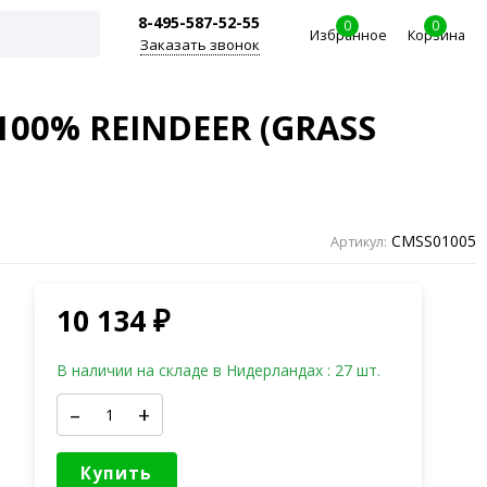
8-495-587-52-55
0
0
Избранное
Корзина
Заказать звонок
00% REINDEER (GRASS
CMSS01005
Артикул:
10 134
₽
В наличии на складе в Нидерландах : 27 шт.
–
+
Купить