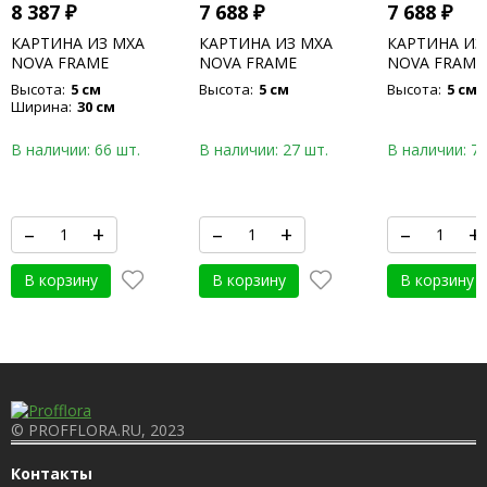
8 387
₽
7 688
₽
7 688
₽
КАРТИНА ИЗ МХА
КАРТИНА ИЗ МХА
КАРТИНА ИЗ
NOVA FRAME
NOVA FRAME
NOVA FRAME
ANTHRACITE-
ANTHRACITE-
CONCRETE 1
Высота:
5 см
Высота:
5 см
Высота:
5 см
CONCRETE 100% FLAT
CONCRETE 100% FLAT
MOSS
Ширина:
30 см
MOSS
MOSS
В наличии: 66 шт.
В наличии: 27 шт.
В наличии: 76
–
+
–
+
–
+
В корзину
В корзину
В корзину
© PROFFLORA.RU, 2023
Контакты