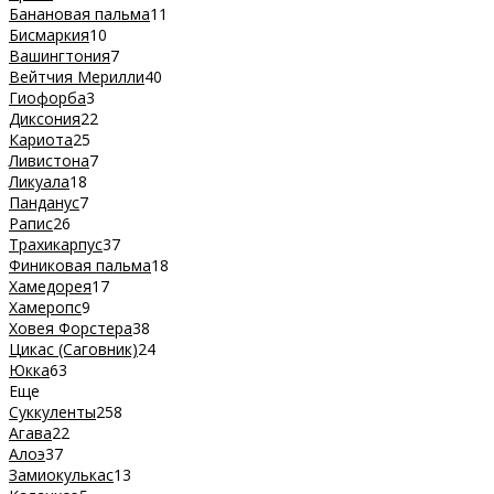
Банановая пальма
11
Бисмаркия
10
Вашингтония
7
Вейтчия Мерилли
40
Гиофорба
3
Диксония
22
Кариота
25
Ливистона
7
Ликуала
18
Панданус
7
Рапис
26
Трахикарпус
37
Финиковая пальма
18
Хамедорея
17
Хамеропс
9
Ховея Форстера
38
Цикас (Саговник)
24
Юкка
63
Еще
Суккуленты
258
Агава
22
Алоэ
37
Замиокулькас
13