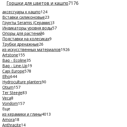
Горшки для цветов и кашпо
7176
аксессуары к кашпо
124
Вставки силиконовые
23
Грунты Seramis (Серамис)
3
Индикаторы уровня воды
57
Опоры для растений
6
Подставки на колесиках
9
Трубки дренажные
26
из искусственных материалов
1926
Artstone
155
Baq - Ecoline
35
Baq - Line-Up
19
Capi Europe
578
Elho
644
Hydroculture planters
90
Otium
157
Ter Steege
83
Veca
8
Vondom
157
Еще
из керамики и глины
4013
Amora
18
Anthracite
14