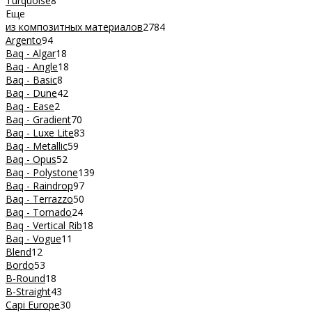
Turquoise
8
Еще
из композитных материалов
2784
Argento
94
Baq - Algar
18
Baq - Angle
18
Baq - Basic
8
Baq - Dune
42
Baq - Ease
2
Baq - Gradient
70
Baq - Luxe Lite
83
Baq - Metallic
59
Baq - Opus
52
Baq - Polystone
139
Baq - Raindrop
97
Baq - Terrazzo
50
Baq - Tornado
24
Baq - Vertical Rib
18
Baq - Vogue
11
Blend
12
Bordo
53
B-Round
18
B-Straight
43
Capi Europe
30