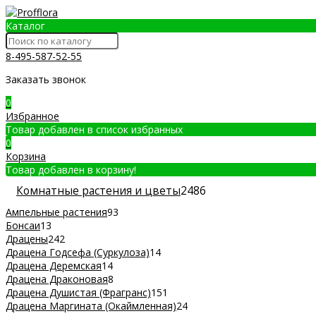
Каталог
8-495-587-52-55
Заказать звонок
0
Избранное
Товар добавлен в список избранных
0
Корзина
Товар добавлен в корзину!
Комнатные растения и цветы
2486
Ампельные растения
93
Бонсаи
13
Драцены
242
Драцена Годсефа (Суркулоза)
14
Драцена Деремская
14
Драцена Драконовая
8
Драцена Душистая (Фрагранс)
151
Драцена Маргината (Окаймленная)
24