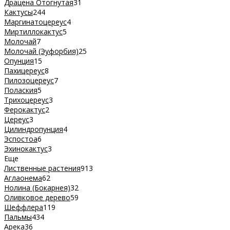
Драцена Отогнутая
31
Кактусы
244
Маргинатоцереус
4
Миртиллокактус
5
Молочай
7
Молочай (Эуфорбия)
25
Опунция
15
Пахицереус
8
Пилозоцереус
7
Полаския
5
Трихоцереус
3
Ферокактус
2
Цереус
3
Цилиндропунция
4
Эспостоа
6
Эхинокактус
3
Еще
Лиственные растения
913
Аглаонема
62
Нолина (Бокарнея)
32
Оливковое дерево
59
Шеффлера
119
Пальмы
434
Арека
36