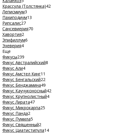
Каланхоэ
5
Крассула (Толстянка)
42
Леписмиум
3
Пахиподиум
13
Рипсалис
27
Сансевиерия
70
Хавортия
2
Эпифиллум
6
Эхеверия
4
Еще
Фикусы
239
Фикус Австралийский
8
Фикус Али
4
Фикус Амстел Кинг
11
Фикус Бенгальский
22
Фикус Бенджамина
49
Фикус Каучуконосный
42
Фикус Крупнолистный
4
Фикус Лирата
47
Фикус Микрокарпа
25
Фикус Панда
2
Фикус Пумила
5
Фикус Священный
2
Фикус Циатистипула
14