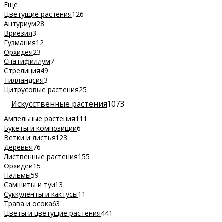
Еще
Цветущие растения
126
Антуриум
28
Вриезия
3
Гузмания
12
Орхидея
23
Спатифиллум
7
Стрелиция
49
Тилландсия
3
Цитрусовые растения
25
Искусственные растения
1073
Ампельные растения
111
Букеты и композиции
6
Ветки и листья
123
Деревья
76
Лиственные растения
155
Орхидеи
15
Пальмы
59
Самшиты и туи
13
Суккуленты и кактусы
11
Трава и осока
63
Цветы и цветущие растения
441