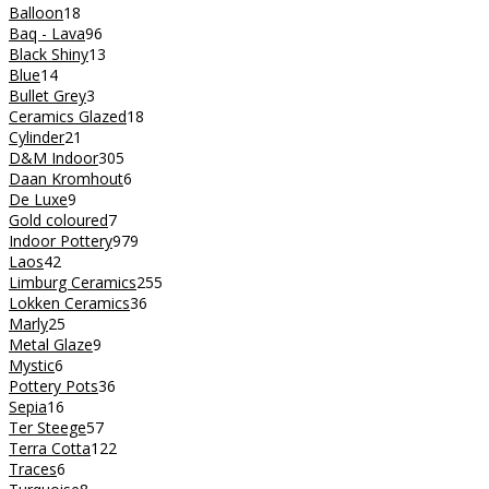
Balloon
18
Baq - Lava
96
Black Shiny
13
Blue
14
Bullet Grey
3
Ceramics Glazed
18
Cylinder
21
D&M Indoor
305
Daan Kromhout
6
De Luxe
9
Gold coloured
7
Indoor Pottery
979
Laos
42
Limburg Ceramics
255
Lokken Ceramics
36
Marly
25
Metal Glaze
9
Mystic
6
Pottery Pots
36
Sepia
16
Ter Steege
57
Terra Cotta
122
Traces
6