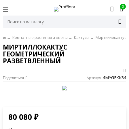
0
ная
→
Комнатные растения и цветы
→
Кактусы
→
Миртиллокактус
МИРТИЛЛОКАКТУС
ГЕОМЕТРИЧЕСКИЙ
РАЗВЕТВЛЕННЫЙ
4MYGEKK84
Артикул:
Поделиться
80 080
₽