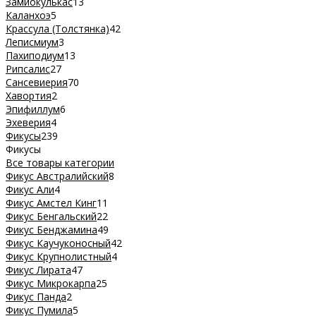
Замиокулькас
13
Каланхоэ
5
Крассула (Толстянка)
42
Леписмиум
3
Пахиподиум
13
Рипсалис
27
Сансевиерия
70
Хавортия
2
Эпифиллум
6
Эхеверия
4
Фикусы
239
Фикусы
Все товары категории
Фикус Австралийский
8
Фикус Али
4
Фикус Амстел Кинг
11
Фикус Бенгальский
22
Фикус Бенджамина
49
Фикус Каучуконосный
42
Фикус Крупнолистный
4
Фикус Лирата
47
Фикус Микрокарпа
25
Фикус Панда
2
Фикус Пумила
5