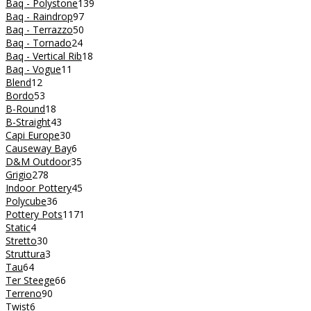
Baq - Polystone
139
Baq - Raindrop
97
Baq - Terrazzo
50
Baq - Tornado
24
Baq - Vertical Rib
18
Baq - Vogue
11
Blend
12
Bordo
53
B-Round
18
B-Straight
43
Capi Europe
30
Causeway Bay
6
D&M Outdoor
35
Grigio
278
Indoor Pottery
45
Polycube
36
Pottery Pots
1171
Static
4
Stretto
30
Struttura
3
Tau
64
Ter Steege
66
Terreno
90
Twist
6