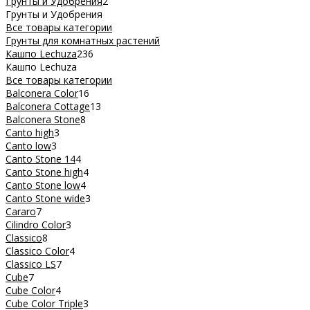
Грунты и Удобрения
2
Грунты и Удобрения
Все товары категории
Грунты для комнатных растений
Кашпо Lechuza
236
Кашпо Lechuza
Все товары категории
Balconera Color
16
Balconera Cottage
13
Balconera Stone
8
Canto high
3
Canto low
3
Canto Stone 14
4
Canto Stone high
4
Canto Stone low
4
Canto Stone wide
3
Cararo
7
Cilindro Color
3
Classico
8
Classico Color
4
Classico LS
7
Cube
7
Cube Color
4
Cube Color Triple
3