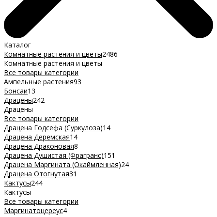
Каталог
Комнатные растения и цветы
2486
Комнатные растения и цветы
Все товары категории
Ампельные растения
93
Бонсаи
13
Драцены
242
Драцены
Все товары категории
Драцена Годсефа (Суркулоза)
14
Драцена Деремская
14
Драцена Драконовая
8
Драцена Душистая (Фрагранс)
151
Драцена Маргината (Окаймленная)
24
Драцена Отогнутая
31
Кактусы
244
Кактусы
Все товары категории
Маргинатоцереус
4