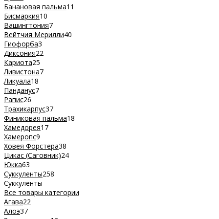
Банановая пальма
11
Бисмаркия
10
Вашингтония
7
Вейтчия Мерилли
40
Гиофорба
3
Диксония
22
Кариота
25
Ливистона
7
Ликуала
18
Панданус
7
Рапис
26
Трахикарпус
37
Финиковая пальма
18
Хамедорея
17
Хамеропс
9
Ховея Форстера
38
Цикас (Саговник)
24
Юкка
63
Суккуленты
258
Суккуленты
Все товары категории
Агава
22
Алоэ
37