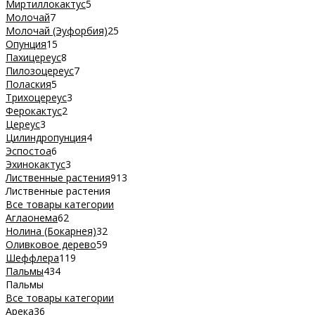
Миртиллокактус
5
Молочай
7
Молочай (Эуфорбия)
25
Опунция
15
Пахицереус
8
Пилозоцереус
7
Полаския
5
Трихоцереус
3
Ферокактус
2
Цереус
3
Цилиндропунция
4
Эспостоа
6
Эхинокактус
3
Лиственные растения
913
Лиственные растения
Все товары категории
Аглаонема
62
Нолина (Бокарнея)
32
Оливковое дерево
59
Шеффлера
119
Пальмы
434
Пальмы
Все товары категории
Арека
36