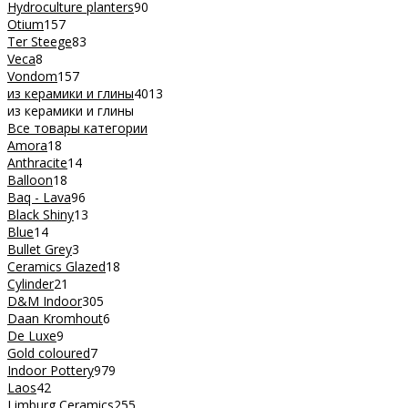
Hydroculture planters
90
Otium
157
Ter Steege
83
Veca
8
Vondom
157
из керамики и глины
4013
из керамики и глины
Все товары категории
Amora
18
Anthracite
14
Balloon
18
Baq - Lava
96
Black Shiny
13
Blue
14
Bullet Grey
3
Ceramics Glazed
18
Cylinder
21
D&M Indoor
305
Daan Kromhout
6
De Luxe
9
Gold coloured
7
Indoor Pottery
979
Laos
42
Limburg Ceramics
255