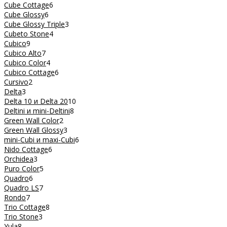
Cube Cottage
6
Cube Glossy
6
Cube Glossy Triple
3
Cubeto Stone
4
Cubico
9
Cubico Alto
7
Cubico Color
4
Cubico Cottage
6
Cursivo
2
Delta
3
Delta 10 и Delta 20
10
Deltini и mini-Deltini
8
Green Wall Color
2
Green Wall Glossy
3
mini-Cubi и maxi-Cubi
6
Nido Cottage
6
Orchidea
3
Puro Color
5
Quadro
6
Quadro LS
7
Rondo
7
Trio Cottage
8
Trio Stone
3
Yula
8