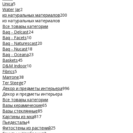
Unica
5
Water Jar
2
из натуральных материалов
200
из натуральных материалов
Все товары категории
Baq - Delcast
24
Baq - Facets
10
Baq - Naturescast
20
Baq - Nucast
18
Baq - Oceana
23
Baskets
45
D&M Indoor
10
Fibrics
5
Marrone
38
Ter Steege
7
Декор и предметы интерьера
996
Декор и предметы интерьера
Все товары категории
Вазы керамические
65
Вазы стеклянные
85
Картины из мха
817
Пьедесталы
4
Фитостены из растений
25