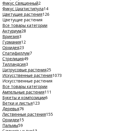
Фикус Священный
2
Фикус Циатистипула
14
Цветущие растения
126
Цветущие растения
Все товары категории
Антуриум
28
Вриезия
3
Гузмания
12
Орхидея
23
Спатифиллум
7
Стрелиция
49
Тилландсия
3
Цитрусовые растения
25
Искусственные растения
1073
Искусственные растения
Все товары категории
Ампельные растения
111
Букеты и композиции
6
Ветки и листья
123
Деревья
76
Лиственные растения
155
Орхидеи
15
Пальмы
59
Самшиты и туи
13