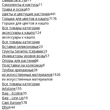
Суккуленты и кактусы
11
Трава и осока
63
Цветы и цветущие растения
441
Горшки для цветов и кашпо
7176
Горшки для цветов и кашпо
Все товары категории
аксессуары к кашпо
124
аксессуары к кашпо
Все товары категории
Вставки силиконовые
23
Грунты Seramis (Серамис)
3
Индикаторы уровня воды
57
Опоры для растений
6
Подставки на колесиках
9
Трубки дренажные
26
из искусственных материалов
1926
из искусственных материалов
Все товары категории
Artstone
155
Baq - Ecoline
35
Baq - Line-Up
19
Capi Europe
578
Elho
644