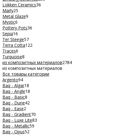
Lokken Ceramics
36
Marly
25
Metal Glaze
9
Mystic
6
Pottery Pots
36
Sepia
16
Ter Steege
57
Terra Cotta
122
Traces
6
Turquoise
8
из композитных материалов
2784
из композитных материалов
Все товары категории
Argento
94
Baq - Algar
18
Baq - Angle
18
Baq - Basic
8
Baq - Dune
42
Baq - Ease
2
Baq - Gradient
70
Baq - Luxe Lite
83
Baq - Metallic
59
Baq - Opus
52