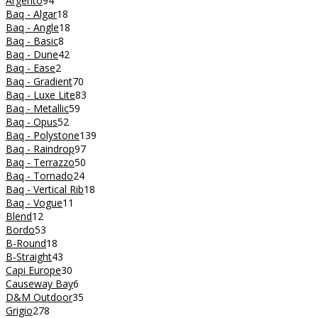
Argento
94
Baq - Algar
18
Baq - Angle
18
Baq - Basic
8
Baq - Dune
42
Baq - Ease
2
Baq - Gradient
70
Baq - Luxe Lite
83
Baq - Metallic
59
Baq - Opus
52
Baq - Polystone
139
Baq - Raindrop
97
Baq - Terrazzo
50
Baq - Tornado
24
Baq - Vertical Rib
18
Baq - Vogue
11
Blend
12
Bordo
53
B-Round
18
B-Straight
43
Capi Europe
30
Causeway Bay
6
D&M Outdoor
35
Grigio
278