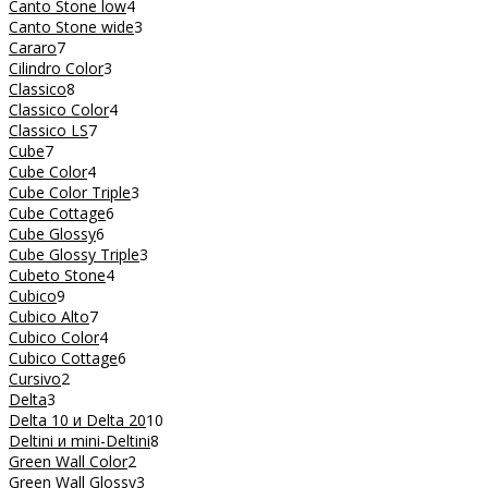
Canto Stone low
4
Canto Stone wide
3
Cararo
7
Cilindro Color
3
Classico
8
Classico Color
4
Classico LS
7
Cube
7
Cube Color
4
Cube Color Triple
3
Cube Cottage
6
Cube Glossy
6
Cube Glossy Triple
3
Cubeto Stone
4
Cubico
9
Cubico Alto
7
Cubico Color
4
Cubico Cottage
6
Cursivo
2
Delta
3
Delta 10 и Delta 20
10
Deltini и mini-Deltini
8
Green Wall Color
2
Green Wall Glossy
3