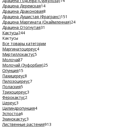
Драцена Годсефа (Суркулоза)
14
Драцена Деремская
14
Драцена Драконовая
8
Драцена Душистая (Фрагранс)
151
Драцена Маргината (Окаймленная)
24
Драцена Отогнутая
31
Кактусы
244
Кактусы
Все товары категории
Маргинатоцереус
4
Миртиллокактус
5
Молочай
7
Молочай (Эуфорбия)
25
Опунция
15
Пахицереус
8
Пилозоцереус
7
Полаския
5
Трихоцереус
3
Ферокактус
2
Цереус
3
Цилиндропунция
4
Эспостоа
6
Эхинокактус
3
Лиственные растения
913