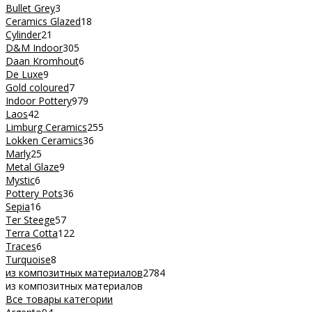
Bullet Grey
3
Ceramics Glazed
18
Cylinder
21
D&M Indoor
305
Daan Kromhout
6
De Luxe
9
Gold coloured
7
Indoor Pottery
979
Laos
42
Limburg Ceramics
255
Lokken Ceramics
36
Marly
25
Metal Glaze
9
Mystic
6
Pottery Pots
36
Sepia
16
Ter Steege
57
Terra Cotta
122
Traces
6
Turquoise
8
из композитных материалов
2784
из композитных материалов
Все товары категории