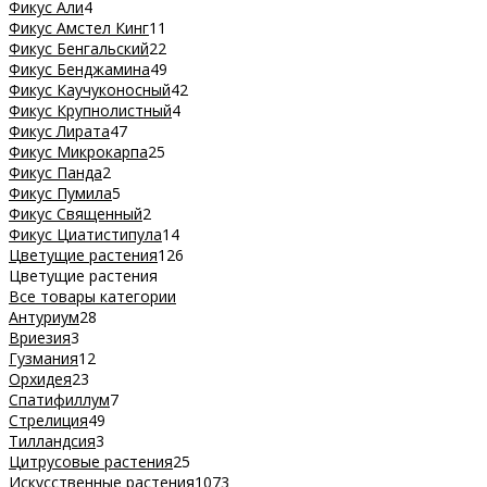
Фикус Али
4
Фикус Амстел Кинг
11
Фикус Бенгальский
22
Фикус Бенджамина
49
Фикус Каучуконосный
42
Фикус Крупнолистный
4
Фикус Лирата
47
Фикус Микрокарпа
25
Фикус Панда
2
Фикус Пумила
5
Фикус Священный
2
Фикус Циатистипула
14
Цветущие растения
126
Цветущие растения
Все товары категории
Антуриум
28
Вриезия
3
Гузмания
12
Орхидея
23
Спатифиллум
7
Стрелиция
49
Тилландсия
3
Цитрусовые растения
25
Искусственные растения
1073