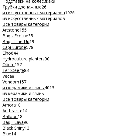
Подставки на колесиках
9
Трубки дренажные
26
из искусственных материалов
1926
из искусственных материалов
Все товары категории
Artstone
155
Baq - Ecoline
35
Baq - Line-Up
19
Capi Europe
578
Elho
644
Hydroculture planters
90
Otium
157
Ter Steege
83
Veca
8
Vondom
157
из керамики и глины
4013
из керамики и глины
Все товары категории
Amora
18
Anthracite
14
Balloon
18
Baq - Lava
96
Black Shiny
13
Blue
14