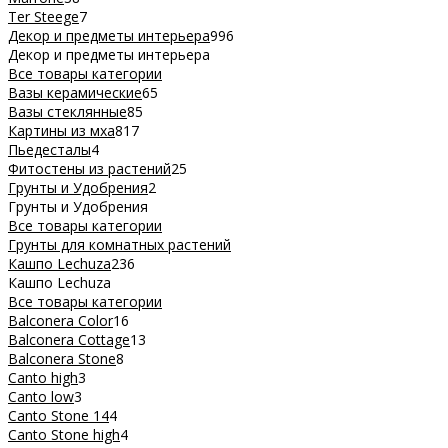
Ter Steege
7
Декор и предметы интерьера
996
Декор и предметы интерьера
Все товары категории
Вазы керамические
65
Вазы стеклянные
85
Картины из мха
817
Пьедесталы
4
Фитостены из растений
25
Грунты и Удобрения
2
Грунты и Удобрения
Все товары категории
Грунты для комнатных растений
Кашпо Lechuza
236
Кашпо Lechuza
Все товары категории
Balconera Color
16
Balconera Cottage
13
Balconera Stone
8
Canto high
3
Canto low
3
Canto Stone 14
4
Canto Stone high
4