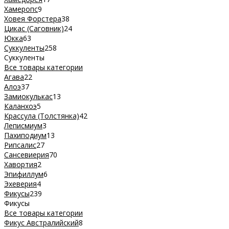
Хамеропс
9
Ховея Форстера
38
Цикас (Саговник)
24
Юкка
63
Суккуленты
258
Суккуленты
Все товары категории
Агава
22
Алоэ
37
Замиокулькас
13
Каланхоэ
5
Крассула (Толстянка)
42
Леписмиум
3
Пахиподиум
13
Рипсалис
27
Сансевиерия
70
Хавортия
2
Эпифиллум
6
Эхеверия
4
Фикусы
239
Фикусы
Все товары категории
Фикус Австралийский
8