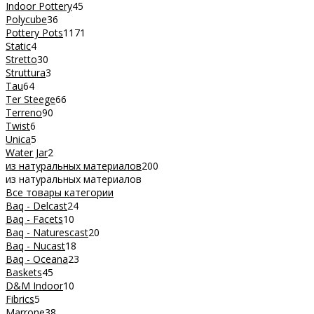
Indoor Pottery
45
Polycube
36
Pottery Pots
1171
Static
4
Stretto
30
Struttura
3
Tau
64
Ter Steege
66
Terreno
90
Twist
6
Unica
5
Water Jar
2
из натуральных материалов
200
из натуральных материалов
Все товары категории
Baq - Delcast
24
Baq - Facets
10
Baq - Naturescast
20
Baq - Nucast
18
Baq - Oceana
23
Baskets
45
D&M Indoor
10
Fibrics
5
Marrone
38