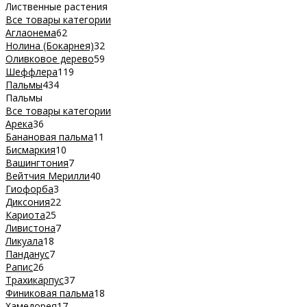
Лиственные растения
Все товары категории
Аглаонема
62
Нолина (Бокарнея)
32
Оливковое дерево
59
Шеффлера
119
Пальмы
434
Пальмы
Все товары категории
Арека
36
Банановая пальма
11
Бисмаркия
10
Вашингтония
7
Вейтчия Мерилли
40
Гиофорба
3
Диксония
22
Кариота
25
Ливистона
7
Ликуала
18
Панданус
7
Рапис
26
Трахикарпус
37
Финиковая пальма
18
Хамедорея
17