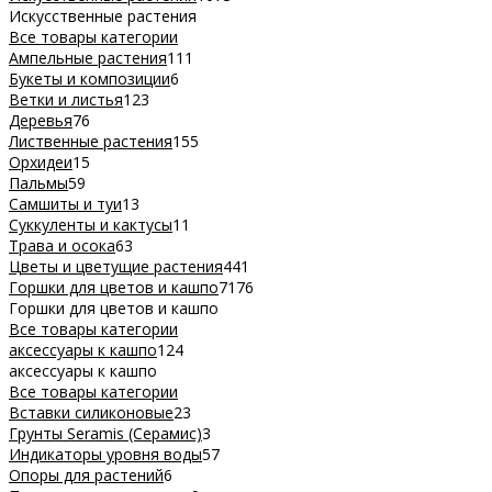
Искусственные растения
Все товары категории
Ампельные растения
111
Букеты и композиции
6
Ветки и листья
123
Деревья
76
Лиственные растения
155
Орхидеи
15
Пальмы
59
Самшиты и туи
13
Суккуленты и кактусы
11
Трава и осока
63
Цветы и цветущие растения
441
Горшки для цветов и кашпо
7176
Горшки для цветов и кашпо
Все товары категории
аксессуары к кашпо
124
аксессуары к кашпо
Все товары категории
Вставки силиконовые
23
Грунты Seramis (Серамис)
3
Индикаторы уровня воды
57
Опоры для растений
6