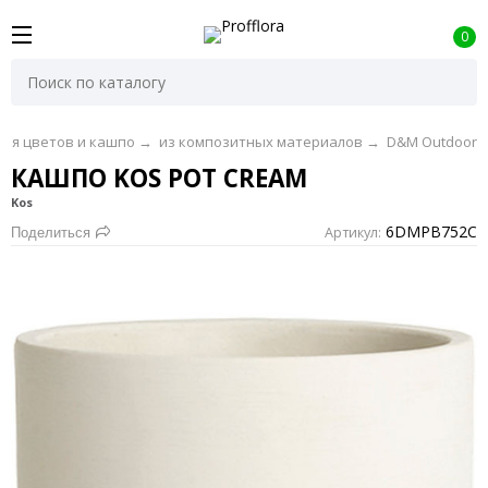
0
для цветов и кашпо
→
из композитных материалов
→
D&M Outdoor
КАШПО KOS POT CREAM
Kos
6DMPB752C
Артикул:
Поделиться