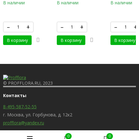
В наличии
В наличии
В наличии
–
+
–
+
–
+
В корзину
В корзину
В корзину
© PROFFLORA.RU, 2023
Контакты
8-495-587-52-55
г. Москва, ул. Горбунова, д. 12к2
profflora@yandex.ru
0
0