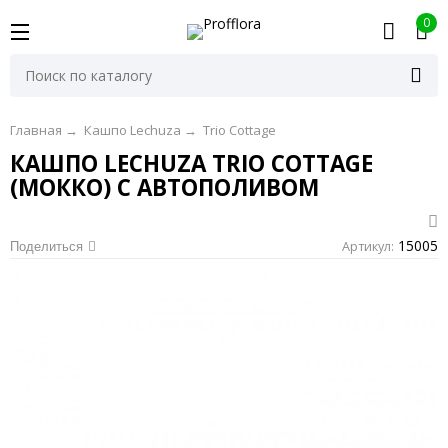
0
Главная
→
Кашпо Lechuza
→
Trio Cottage
КАШПО LECHUZA TRIO COTTAGE
(МОККО) С АВТОПОЛИВОМ
15005
Артикул:
Поделиться