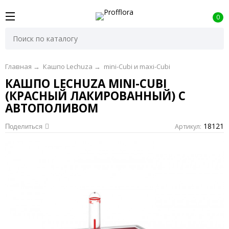
0
Главная
→
Кашпо Lechuza
→
mini-Cubi и maxi-Cubi
КАШПО LECHUZA MINI-CUBI
(КРАСНЫЙ ЛАКИРОВАННЫЙ) С
АВТОПОЛИВОМ
18121
Артикул:
Поделиться