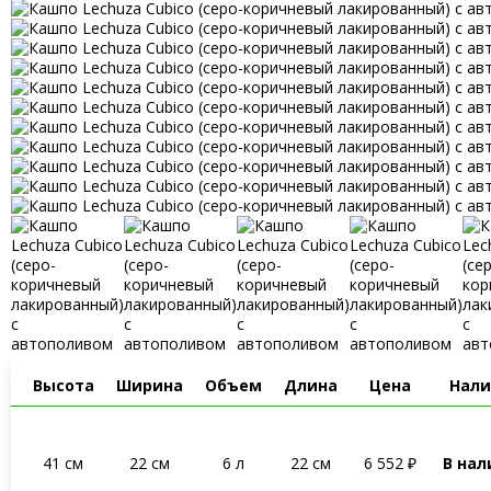
Высота
Ширина
Объем
Длина
Цена
Нал
41 см
22 см
6 л
22 см
6 552
₽
В нал