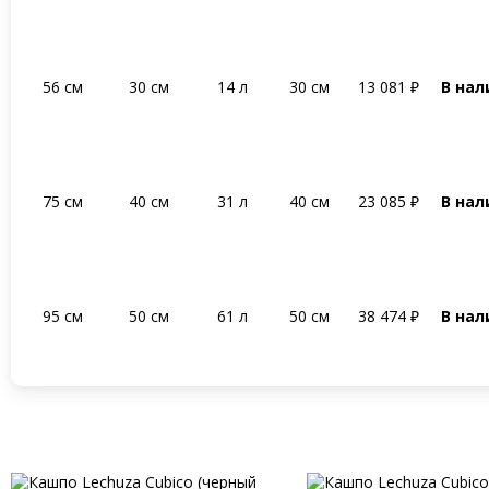
56 см
30 см
14 л
30 см
13 081
₽
В нал
75 см
40 см
31 л
40 см
23 085
₽
В нал
95 см
50 см
61 л
50 см
38 474
₽
В нал