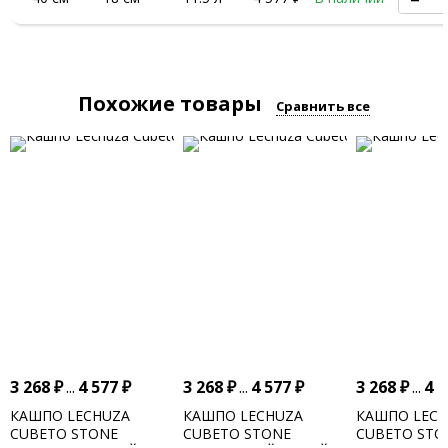
Похожие товары
Сравнить все
3 268
₽
...
4 577
₽
3 268
₽
...
4 577
₽
3 268
₽
...
4 
КАШПО LECHUZA
КАШПО LECHUZA
КАШПО LEC
CUBETO STONE
CUBETO STONE
CUBETO STO