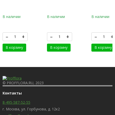
(КАМЕННО-СЕРЫЙ) С
(КВАРЦЕВЫЙ БЕЛЫЙ) С
(ГРАФИТОВ
АВТОПОЛИВОМ
АВТОПОЛИВОМ
ЧЕРНЫЙ) С
АВТОПОЛИ
В наличии
В наличии
В наличии
–
+
–
+
–
+
В корзину
В корзину
В корзину
© PROFFLORA.RU, 2023
Контакты
8-495-587-52-55
г. Москва, ул. Горбунова, д. 12к2