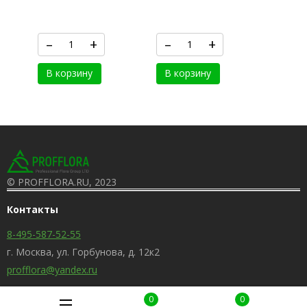
–
+
–
+
В корзину
В корзину
© PROFFLORA.RU, 2023
Контакты
8-495-587-52-55
г. Москва, ул. Горбунова, д. 12к2
profflora@yandex.ru
0
0