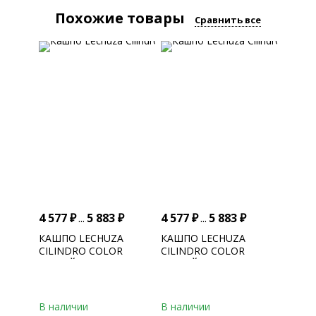
Похожие товары
Сравнить все
4 577
₽
...
5 883
₽
4 577
₽
...
5 883
₽
КАШПО LECHUZA
КАШПО LECHUZA
CILINDRO COLOR
CILINDRO COLOR
(БЕЛЫЙ) С
(СЕРЫЙ) С
АВТОПОЛИВОМ
АВТОПОЛИВОМ
В наличии
В наличии