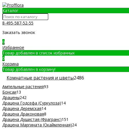
Каталог
8-495-587-52-55
Заказать звонок
0
Избранное
Товар добавлен в список избранных
0
Корзина
Товар добавлен в корзину!
Комнатные растения и цветы
2486
Ампельные растения
93
Бонсаи
13
Драцены
242
Драцена Годсефа (Суркулоза)
14
Драцена Деремская
14
Драцена Драконовая
8
Драцена Душистая (Фрагранс)
151
Драцена Маргината (Окаймленная)
24