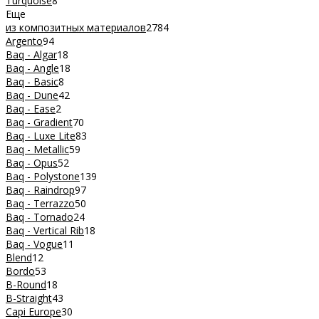
Turquoise
8
Еще
из композитных материалов
2784
Argento
94
Baq - Algar
18
Baq - Angle
18
Baq - Basic
8
Baq - Dune
42
Baq - Ease
2
Baq - Gradient
70
Baq - Luxe Lite
83
Baq - Metallic
59
Baq - Opus
52
Baq - Polystone
139
Baq - Raindrop
97
Baq - Terrazzo
50
Baq - Tornado
24
Baq - Vertical Rib
18
Baq - Vogue
11
Blend
12
Bordo
53
B-Round
18
B-Straight
43
Capi Europe
30