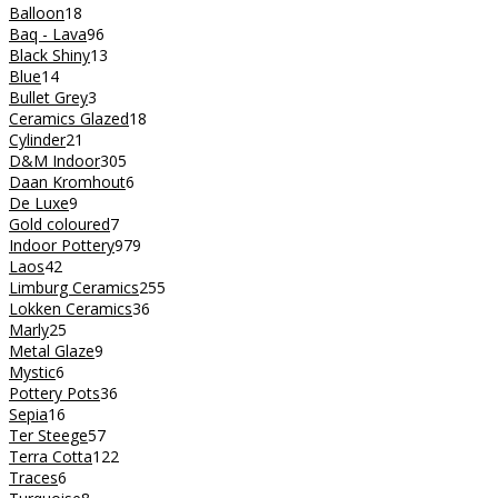
Balloon
18
Baq - Lava
96
Black Shiny
13
Blue
14
Bullet Grey
3
Ceramics Glazed
18
Cylinder
21
D&M Indoor
305
Daan Kromhout
6
De Luxe
9
Gold coloured
7
Indoor Pottery
979
Laos
42
Limburg Ceramics
255
Lokken Ceramics
36
Marly
25
Metal Glaze
9
Mystic
6
Pottery Pots
36
Sepia
16
Ter Steege
57
Terra Cotta
122
Traces
6