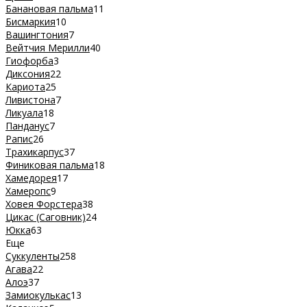
Банановая пальма
11
Бисмаркия
10
Вашингтония
7
Вейтчия Мерилли
40
Гиофорба
3
Диксония
22
Кариота
25
Ливистона
7
Ликуала
18
Панданус
7
Рапис
26
Трахикарпус
37
Финиковая пальма
18
Хамедорея
17
Хамеропс
9
Ховея Форстера
38
Цикас (Саговник)
24
Юкка
63
Еще
Суккуленты
258
Агава
22
Алоэ
37
Замиокулькас
13