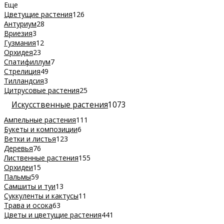
Еще
Цветущие растения
126
Антуриум
28
Вриезия
3
Гузмания
12
Орхидея
23
Спатифиллум
7
Стрелиция
49
Тилландсия
3
Цитрусовые растения
25
Искусственные растения
1073
Ампельные растения
111
Букеты и композиции
6
Ветки и листья
123
Деревья
76
Лиственные растения
155
Орхидеи
15
Пальмы
59
Самшиты и туи
13
Суккуленты и кактусы
11
Трава и осока
63
Цветы и цветущие растения
441