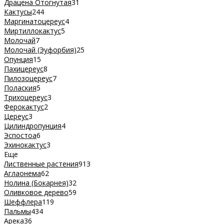
Драцена Отогнутая
31
Кактусы
244
Маргинатоцереус
4
Миртиллокактус
5
Молочай
7
Молочай (Эуфорбия)
25
Опунция
15
Пахицереус
8
Пилозоцереус
7
Полаския
5
Трихоцереус
3
Ферокактус
2
Цереус
3
Цилиндропунция
4
Эспостоа
6
Эхинокактус
3
Еще
Лиственные растения
913
Аглаонема
62
Нолина (Бокарнея)
32
Оливковое дерево
59
Шеффлера
119
Пальмы
434
Арека
36