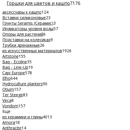
Горшки для цветов и кашпо
7176
аксессуары к кашпо
124
Вставки силиконовые
23
Грунты Seramis (Серамис)
3
Индикаторы уровня воды
57
Опоры для растений
6
Подставки на колесиках
9
Трубки дренажные
26
из искусственных материалов
1926
Artstone
155
Baq - Ecoline
35
Baq - Line-Up
19
Capi Europe
578
Elho
644
Hydroculture planters
90
Otium
157
Ter Steege
83
Veca
8
Vondom
157
Еще
из керамики и глины
4013
Amora
18
Anthracite
14