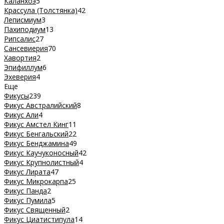
Каланхоэ
5
Крассула (Толстянка)
42
Леписмиум
3
Пахиподиум
13
Рипсалис
27
Сансевиерия
70
Хавортия
2
Эпифиллум
6
Эхеверия
4
Еще
Фикусы
239
Фикус Австралийский
8
Фикус Али
4
Фикус Амстел Кинг
11
Фикус Бенгальский
22
Фикус Бенджамина
49
Фикус Каучуконосный
42
Фикус Крупнолистный
4
Фикус Лирата
47
Фикус Микрокарпа
25
Фикус Панда
2
Фикус Пумила
5
Фикус Священный
2
Фикус Циатистипула
14