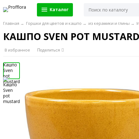
Каталог
Главная
→
Горшки для цветов и кашпо
→
из керамики и глины
→
I
КАШПО SVEN POT MUSTAR
В избранное
Поделиться