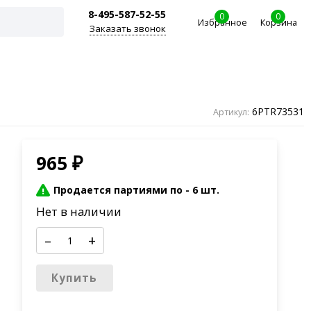
8-495-587-52-55
0
0
Избранное
Корзина
Заказать звонок
6PTR73531
Артикул:
965
₽
Продается партиями по -
6 шт.
Нет в наличии
–
+
Купить