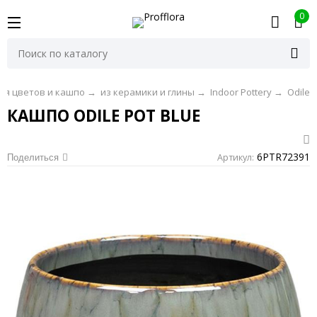
0
ля цветов и кашпо
→
из керамики и глины
→
Indoor Pottery
→
Odile
КАШПО ODILE POT BLUE
6PTR72391
Артикул:
Поделиться