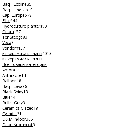
Baq - Ecoline
35
Baq - Line-Up
19
Capi Europe
578
Elho
644
Hydroculture planters
90
Otium
157
Ter Steege
83
Veca
8
Vondom
157
из керамики и глины
4013
из керамики и глины
Все товары категории
Amora
18
Anthracite
14
Balloon
18
Baq - Lava
96
Black Shiny
13
Blue
14
Bullet Grey
3
Ceramics Glazed
18
Cylinder
21
D&M Indoor
305
Daan Kromhout
6