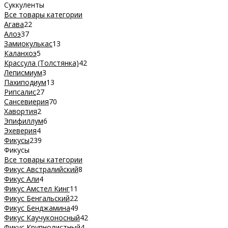
Суккуленты
Все товары категории
Агава
22
Алоэ
37
Замиокулькас
13
Каланхоэ
5
Крассула (Толстянка)
42
Леписмиум
3
Пахиподиум
13
Рипсалис
27
Сансевиерия
70
Хавортия
2
Эпифиллум
6
Эхеверия
4
Фикусы
239
Фикусы
Все товары категории
Фикус Австралийский
8
Фикус Али
4
Фикус Амстел Кинг
11
Фикус Бенгальский
22
Фикус Бенджамина
49
Фикус Каучуконосный
42
Фикус Крупнолистный
4