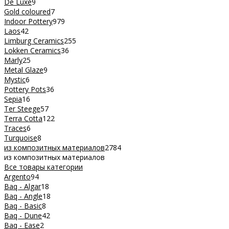
De Luxe
9
Gold coloured
7
Indoor Pottery
979
Laos
42
Limburg Ceramics
255
Lokken Ceramics
36
Marly
25
Metal Glaze
9
Mystic
6
Pottery Pots
36
Sepia
16
Ter Steege
57
Terra Cotta
122
Traces
6
Turquoise
8
из композитных материалов
2784
из композитных материалов
Все товары категории
Argento
94
Baq - Algar
18
Baq - Angle
18
Baq - Basic
8
Baq - Dune
42
Baq - Ease
2