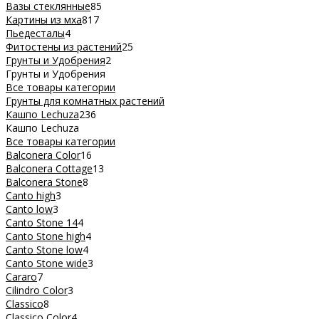
Вазы стеклянные
85
Картины из мха
817
Пьедесталы
4
Фитостены из растений
25
Грунты и Удобрения
2
Грунты и Удобрения
Все товары категории
Грунты для комнатных растений
Кашпо Lechuza
236
Кашпо Lechuza
Все товары категории
Balconera Color
16
Balconera Cottage
13
Balconera Stone
8
Canto high
3
Canto low
3
Canto Stone 14
4
Canto Stone high
4
Canto Stone low
4
Canto Stone wide
3
Cararo
7
Cilindro Color
3
Classico
8
Classico Color
4