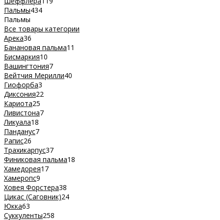
Шеффлера
119
Пальмы
434
Пальмы
Все товары категории
Арека
36
Банановая пальма
11
Бисмаркия
10
Вашингтония
7
Вейтчия Мерилли
40
Гиофорба
3
Диксония
22
Кариота
25
Ливистона
7
Ликуала
18
Панданус
7
Рапис
26
Трахикарпус
37
Финиковая пальма
18
Хамедорея
17
Хамеропс
9
Ховея Форстера
38
Цикас (Саговник)
24
Юкка
63
Суккуленты
258