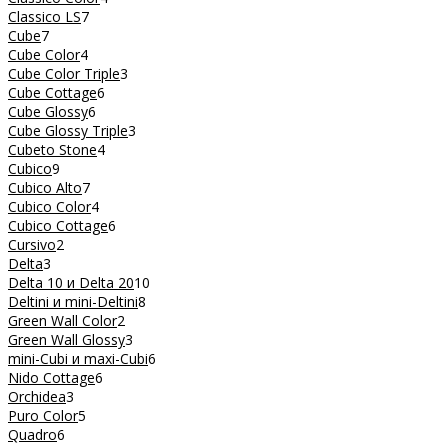
Classico LS
7
Cube
7
Cube Color
4
Cube Color Triple
3
Cube Cottage
6
Cube Glossy
6
Cube Glossy Triple
3
Cubeto Stone
4
Cubico
9
Cubico Alto
7
Cubico Color
4
Cubico Cottage
6
Cursivo
2
Delta
3
Delta 10 и Delta 20
10
Deltini и mini-Deltini
8
Green Wall Color
2
Green Wall Glossy
3
mini-Cubi и maxi-Cubi
6
Nido Cottage
6
Orchidea
3
Puro Color
5
Quadro
6