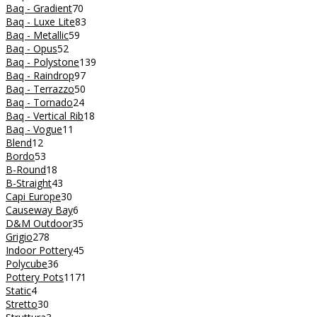
Baq - Gradient
70
Baq - Luxe Lite
83
Baq - Metallic
59
Baq - Opus
52
Baq - Polystone
139
Baq - Raindrop
97
Baq - Terrazzo
50
Baq - Tornado
24
Baq - Vertical Rib
18
Baq - Vogue
11
Blend
12
Bordo
53
B-Round
18
B-Straight
43
Capi Europe
30
Causeway Bay
6
D&M Outdoor
35
Grigio
278
Indoor Pottery
45
Polycube
36
Pottery Pots
1171
Static
4
Stretto
30