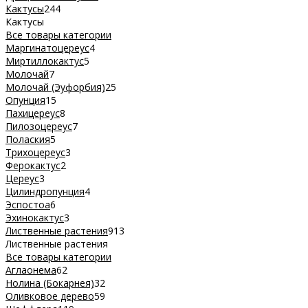
Кактусы
244
Кактусы
Все товары категории
Маргинатоцереус
4
Миртиллокактус
5
Молочай
7
Молочай (Эуфорбия)
25
Опунция
15
Пахицереус
8
Пилозоцереус
7
Полаския
5
Трихоцереус
3
Ферокактус
2
Цереус
3
Цилиндропунция
4
Эспостоа
6
Эхинокактус
3
Лиственные растения
913
Лиственные растения
Все товары категории
Аглаонема
62
Нолина (Бокарнея)
32
Оливковое дерево
59