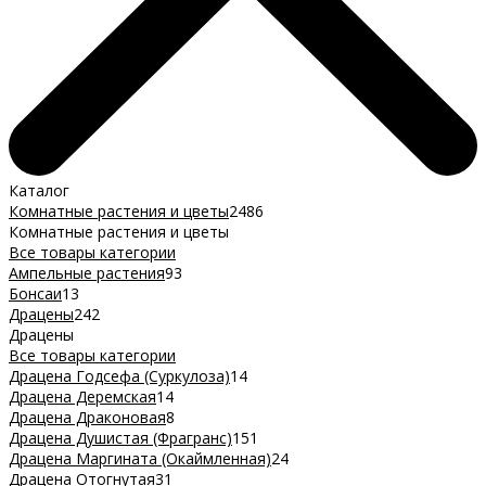
Каталог
Комнатные растения и цветы
2486
Комнатные растения и цветы
Все товары категории
Ампельные растения
93
Бонсаи
13
Драцены
242
Драцены
Все товары категории
Драцена Годсефа (Суркулоза)
14
Драцена Деремская
14
Драцена Драконовая
8
Драцена Душистая (Фрагранс)
151
Драцена Маргината (Окаймленная)
24
Драцена Отогнутая
31