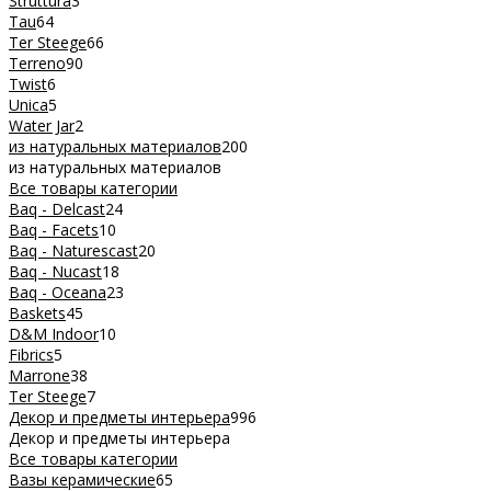
Struttura
3
Tau
64
Ter Steege
66
Terreno
90
Twist
6
Unica
5
Water Jar
2
из натуральных материалов
200
из натуральных материалов
Все товары категории
Baq - Delcast
24
Baq - Facets
10
Baq - Naturescast
20
Baq - Nucast
18
Baq - Oceana
23
Baskets
45
D&M Indoor
10
Fibrics
5
Marrone
38
Ter Steege
7
Декор и предметы интерьера
996
Декор и предметы интерьера
Все товары категории
Вазы керамические
65