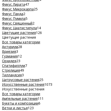
Фикус Лирата
47
Фикус Микрокарпа
25
Фикус Панда
2
Фикус Пумила
5
Фикус Священный
2
Фикус Циатистипула
14
Цветущие растения
126
Цветущие растения
Все товары категории
Антуриум
28
Вриезия
3
Гузмания
12
Орхидея
23
Спатифиллум
7
Стрелиция
49
Тилландсия
3
Цитрусовые растения
25
Искусственные растения
1073
Искусственные растения
Все товары категории
Ампельные растения
111
Букеты и композиции
6
Ветки и листья
123