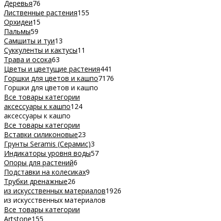
Деревья
76
Лиственные растения
155
Орхидеи
15
Пальмы
59
Самшиты и туи
13
Суккуленты и кактусы
11
Трава и осока
63
Цветы и цветущие растения
441
Горшки для цветов и кашпо
7176
Горшки для цветов и кашпо
Все товары категории
аксессуары к кашпо
124
аксессуары к кашпо
Все товары категории
Вставки силиконовые
23
Грунты Seramis (Серамис)
3
Индикаторы уровня воды
57
Опоры для растений
6
Подставки на колесиках
9
Трубки дренажные
26
из искусственных материалов
1926
из искусственных материалов
Все товары категории
Artstone
155