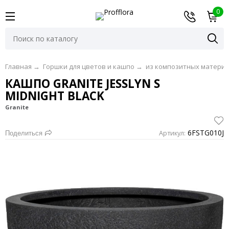
0
Главная
→
Горшки для цветов и кашпо
→
из композитных матери
КАШПО GRANITE JESSLYN S
MIDNIGHT BLACK
Granite
6FSTG010J
Артикул:
Поделиться