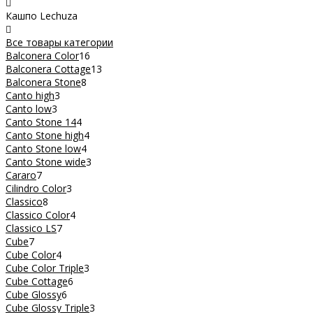
Кашпо Lechuza
Все товары категории
Balconera Color
16
Balconera Cottage
13
Balconera Stone
8
Canto high
3
Canto low
3
Canto Stone 14
4
Canto Stone high
4
Canto Stone low
4
Canto Stone wide
3
Cararo
7
Cilindro Color
3
Classico
8
Classico Color
4
Classico LS
7
Cube
7
Cube Color
4
Cube Color Triple
3
Cube Cottage
6
Cube Glossy
6
Cube Glossy Triple
3