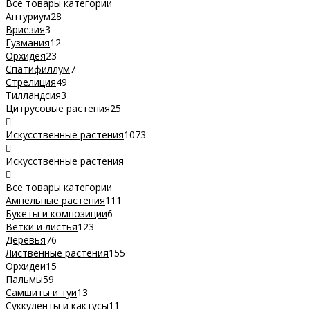
Все товары категории
Антуриум
28
Вриезия
3
Гузмания
12
Орхидея
23
Спатифиллум
7
Стрелиция
49
Тилландсия
3
Цитрусовые растения
25
Искусственные растения
1073
Искусственные растения
Все товары категории
Ампельные растения
111
Букеты и композиции
6
Ветки и листья
123
Деревья
76
Лиственные растения
155
Орхидеи
15
Пальмы
59
Самшиты и туи
13
Суккуленты и кактусы
11