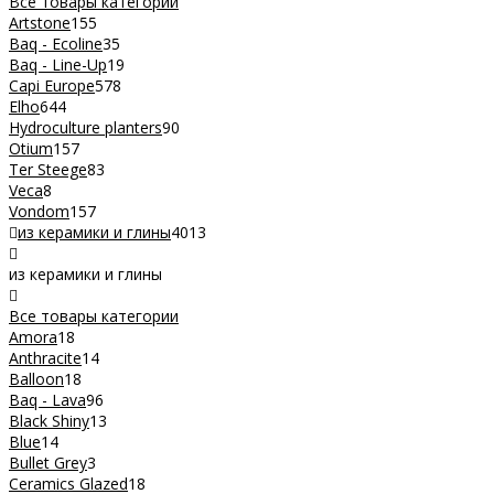
Все товары категории
Artstone
155
Baq - Ecoline
35
Baq - Line-Up
19
Capi Europe
578
Elho
644
Hydroculture planters
90
Otium
157
Ter Steege
83
Veca
8
Vondom
157
из керамики и глины
4013
из керамики и глины
Все товары категории
Amora
18
Anthracite
14
Balloon
18
Baq - Lava
96
Black Shiny
13
Blue
14
Bullet Grey
3
Ceramics Glazed
18