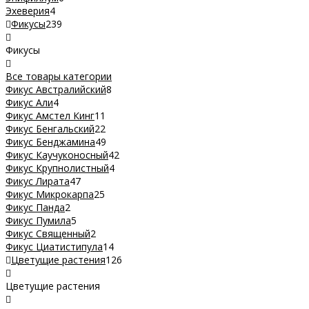
Эхеверия
4
Фикусы
239
Фикусы
Все товары категории
Фикус Австралийский
8
Фикус Али
4
Фикус Амстел Кинг
11
Фикус Бенгальский
22
Фикус Бенджамина
49
Фикус Каучуконосный
42
Фикус Крупнолистный
4
Фикус Лирата
47
Фикус Микрокарпа
25
Фикус Панда
2
Фикус Пумила
5
Фикус Священный
2
Фикус Циатистипула
14
Цветущие растения
126
Цветущие растения