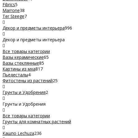
Fibrics
5
Marrone
38
Ter Steege
7
Декор и предметы интерьера
996
Декор и предметы интерьера
Все товары категории
Вазы керамические
65
Вазы стеклянные
85
Картины из мха
817
Пьедесталы
4
Фитостены из растений
25
Грунты и Удобрения
2
Грунты и Удобрения
Все товары категории
Грунты для комнатных растений
Кашпо Lechuza
236