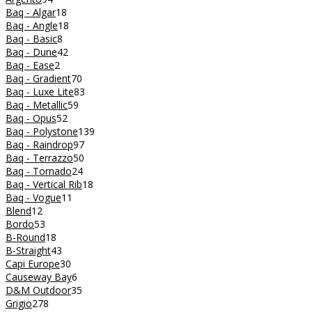
Baq - Algar
18
Baq - Angle
18
Baq - Basic
8
Baq - Dune
42
Baq - Ease
2
Baq - Gradient
70
Baq - Luxe Lite
83
Baq - Metallic
59
Baq - Opus
52
Baq - Polystone
139
Baq - Raindrop
97
Baq - Terrazzo
50
Baq - Tornado
24
Baq - Vertical Rib
18
Baq - Vogue
11
Blend
12
Bordo
53
B-Round
18
B-Straight
43
Capi Europe
30
Causeway Bay
6
D&M Outdoor
35
Grigio
278