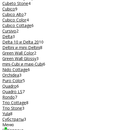
Cubeto Stone
4
Cubico
9
Cubico Alto
7
Cubico Color
4
Cubico Cottage
6
Cursivo
2
Delta
3
Delta 10 и Delta 20
10
Deltini и mini-Deltini
8
Green Wall Color
2
Green Wall Glossy
3
mini-Cubi и maxi-Cubi
6
Nido Cottage
6
Orchidea
3
Puro Color
5
Quadro
6
Quadro LS
7
Rondo
7
Trio Cottage
8
Trio Stone
3
Yula
8
Субстраты
3
Меню