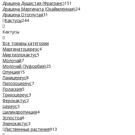
Драцена Душистая (Фрагранс)
151
Драцена Маргината (Окаймленная)
24
Драцена Отогнутая
31
Кактусы
244
Кактусы
Все товары категории
Маргинатоцереус
4
Миртиллокактус
5
Молочай
7
Молочай (Эуфорбия)
25
Опунция
15
Пахицереус
8
Пилозоцереус
7
Полаския
5
Трихоцереус
3
Ферокактус
2
Цереус
3
Цилиндропунция
4
Эспостоа
6
Эхинокактус
3
Лиственные растения
913