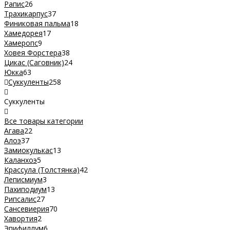
Рапис
26
Трахикарпус
37
Финиковая пальма
18
Хамедорея
17
Хамеропс
9
Ховея Форстера
38
Цикас (Саговник)
24
Юкка
63
Суккуленты
258
Суккуленты
Все товары категории
Агава
22
Алоэ
37
Замиокулькас
13
Каланхоэ
5
Крассула (Толстянка)
42
Леписмиум
3
Пахиподиум
13
Рипсалис
27
Сансевиерия
70
Хавортия
2
Эпифиллум
6