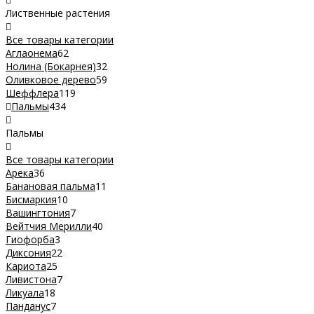
Лиственные растения
Все товары категории
Аглаонема
62
Нолина (Бокарнея)
32
Оливковое дерево
59
Шеффлера
119
Пальмы
434
Пальмы
Все товары категории
Арека
36
Банановая пальма
11
Бисмаркия
10
Вашингтония
7
Вейтчия Мерилли
40
Гиофорба
3
Диксония
22
Кариота
25
Ливистона
7
Ликуала
18
Панданус
7