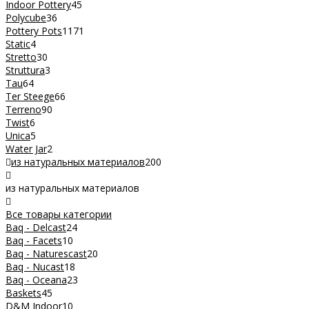
Indoor Pottery
45
Polycube
36
Pottery Pots
1171
Static
4
Stretto
30
Struttura
3
Tau
64
Ter Steege
66
Terreno
90
Twist
6
Unica
5
Water Jar
2
из натуральных материалов
200
из натуральных материалов
Все товары категории
Baq - Delcast
24
Baq - Facets
10
Baq - Naturescast
20
Baq - Nucast
18
Baq - Oceana
23
Baskets
45
D&M Indoor
10