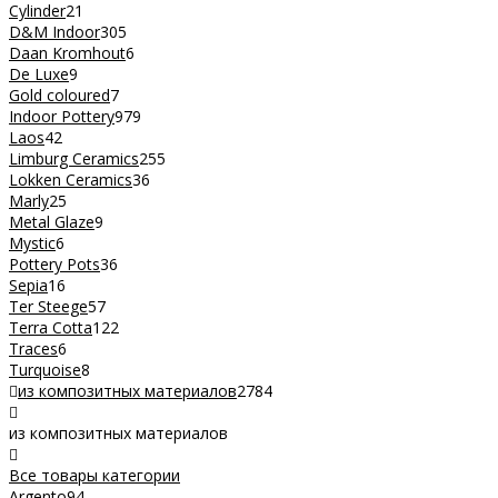
Cylinder
21
D&M Indoor
305
Daan Kromhout
6
De Luxe
9
Gold coloured
7
Indoor Pottery
979
Laos
42
Limburg Ceramics
255
Lokken Ceramics
36
Marly
25
Metal Glaze
9
Mystic
6
Pottery Pots
36
Sepia
16
Ter Steege
57
Terra Cotta
122
Traces
6
Turquoise
8
из композитных материалов
2784
из композитных материалов
Все товары категории
Argento
94