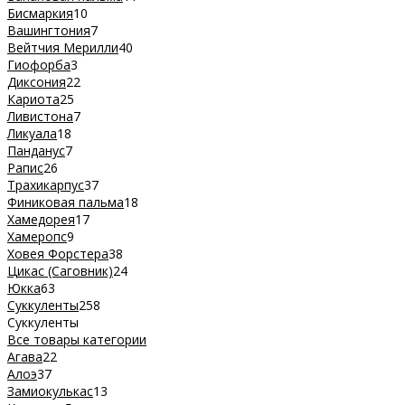
Бисмаркия
10
Вашингтония
7
Вейтчия Мерилли
40
Гиофорба
3
Диксония
22
Кариота
25
Ливистона
7
Ликуала
18
Панданус
7
Рапис
26
Трахикарпус
37
Финиковая пальма
18
Хамедорея
17
Хамеропс
9
Ховея Форстера
38
Цикас (Саговник)
24
Юкка
63
Суккуленты
258
Суккуленты
Все товары категории
Агава
22
Алоэ
37
Замиокулькас
13