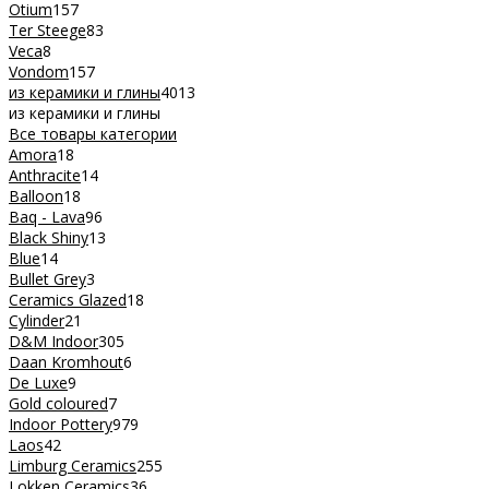
Otium
157
Ter Steege
83
Veca
8
Vondom
157
из керамики и глины
4013
из керамики и глины
Все товары категории
Amora
18
Anthracite
14
Balloon
18
Baq - Lava
96
Black Shiny
13
Blue
14
Bullet Grey
3
Ceramics Glazed
18
Cylinder
21
D&M Indoor
305
Daan Kromhout
6
De Luxe
9
Gold coloured
7
Indoor Pottery
979
Laos
42
Limburg Ceramics
255
Lokken Ceramics
36