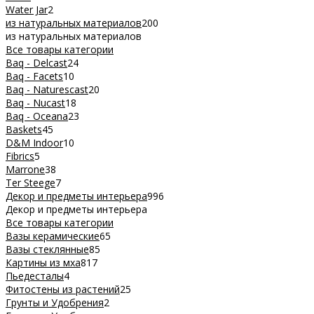
Water Jar
2
из натуральных материалов
200
из натуральных материалов
Все товары категории
Baq - Delcast
24
Baq - Facets
10
Baq - Naturescast
20
Baq - Nucast
18
Baq - Oceana
23
Baskets
45
D&M Indoor
10
Fibrics
5
Marrone
38
Ter Steege
7
Декор и предметы интерьера
996
Декор и предметы интерьера
Все товары категории
Вазы керамические
65
Вазы стеклянные
85
Картины из мха
817
Пьедесталы
4
Фитостены из растений
25
Грунты и Удобрения
2