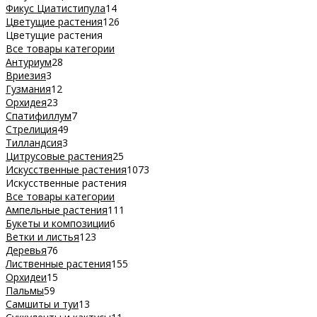
Фикус Циатистипула
14
Цветущие растения
126
Цветущие растения
Все товары категории
Антуриум
28
Вриезия
3
Гузмания
12
Орхидея
23
Спатифиллум
7
Стрелиция
49
Тилландсия
3
Цитрусовые растения
25
Искусственные растения
1073
Искусственные растения
Все товары категории
Ампельные растения
111
Букеты и композиции
6
Ветки и листья
123
Деревья
76
Лиственные растения
155
Орхидеи
15
Пальмы
59
Самшиты и туи
13