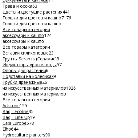
Суккуленты и кактусы
11
Трава и осока
63
Цветы и цветущие растения
441
Горшки для цветов и кашпо
7176
Горшки для цветов и кашпо
Все товары категории
аксессуары к кашпо
124
аксессуары к кашпо
Все товары категории
Вставки силиконовые
23
Грунты Seramis (Серамис)
3
Индикаторы уровня воды
57
Опоры для растений
6
Подставки на колесиках
9
Трубки дренажные
26
из искусственных материалов
1926
из искусственных материалов
Все товары категории
Artstone
155
Baq - Ecoline
35
Baq - Line-Up
19
Capi Europe
578
Elho
644
Hydroculture planters
90