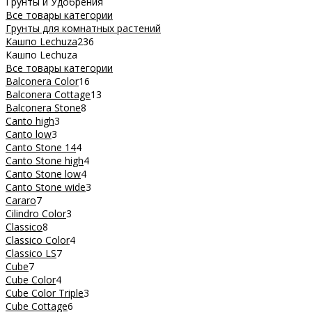
Грунты и Удобрения
Все товары категории
Грунты для комнатных растений
Кашпо Lechuza
236
Кашпо Lechuza
Все товары категории
Balconera Color
16
Balconera Cottage
13
Balconera Stone
8
Canto high
3
Canto low
3
Canto Stone 14
4
Canto Stone high
4
Canto Stone low
4
Canto Stone wide
3
Cararo
7
Cilindro Color
3
Classico
8
Classico Color
4
Classico LS
7
Cube
7
Cube Color
4
Cube Color Triple
3
Cube Cottage
6