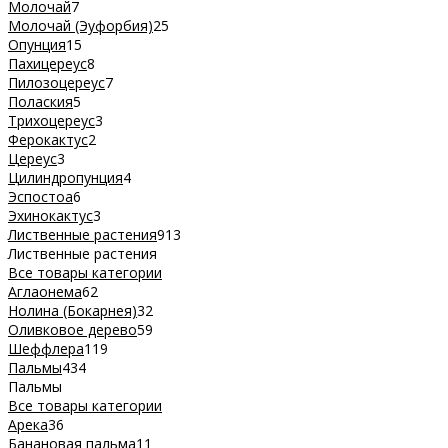
Молочай
7
Молочай (Эуфорбия)
25
Опунция
15
Пахицереус
8
Пилозоцереус
7
Полаския
5
Трихоцереус
3
Ферокактус
2
Цереус
3
Цилиндропунция
4
Эспостоа
6
Эхинокактус
3
Лиственные растения
913
Лиственные растения
Все товары категории
Аглаонема
62
Нолина (Бокарнея)
32
Оливковое дерево
59
Шеффлера
119
Пальмы
434
Пальмы
Все товары категории
Арека
36
Банановая пальма
11