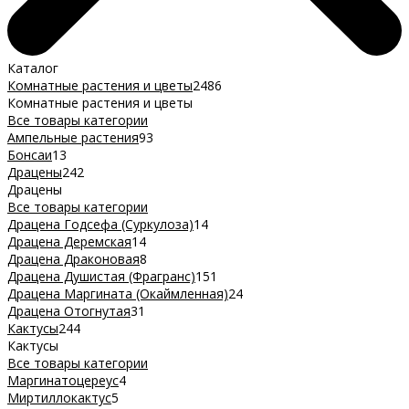
Каталог
Комнатные растения и цветы
2486
Комнатные растения и цветы
Все товары категории
Ампельные растения
93
Бонсаи
13
Драцены
242
Драцены
Все товары категории
Драцена Годсефа (Суркулоза)
14
Драцена Деремская
14
Драцена Драконовая
8
Драцена Душистая (Фрагранс)
151
Драцена Маргината (Окаймленная)
24
Драцена Отогнутая
31
Кактусы
244
Кактусы
Все товары категории
Маргинатоцереус
4
Миртиллокактус
5