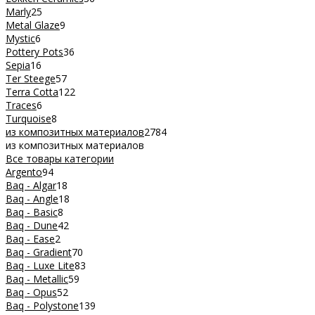
Marly
25
Metal Glaze
9
Mystic
6
Pottery Pots
36
Sepia
16
Ter Steege
57
Terra Cotta
122
Traces
6
Turquoise
8
из композитных материалов
2784
из композитных материалов
Все товары категории
Argento
94
Baq - Algar
18
Baq - Angle
18
Baq - Basic
8
Baq - Dune
42
Baq - Ease
2
Baq - Gradient
70
Baq - Luxe Lite
83
Baq - Metallic
59
Baq - Opus
52
Baq - Polystone
139