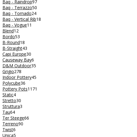
Baq - Raindrop
97
Baq - Terrazzo
50
Baq - Tornado
24
Baq - Vertical Rib
18
Baq - Vogue
11
Blend
12
Bordo
53
B-Round
18
B-Straight
43
Capi Europe
30
Causeway Bay
6
D&M Outdoor
35
Grigio
278
Indoor Pottery
45
Polycube
36
Pottery Pots
1171
Static
4
Stretto
30
Struttura
3
Tau
64
Ter Steege
66
Terreno
90
Twist
6
Unica
5