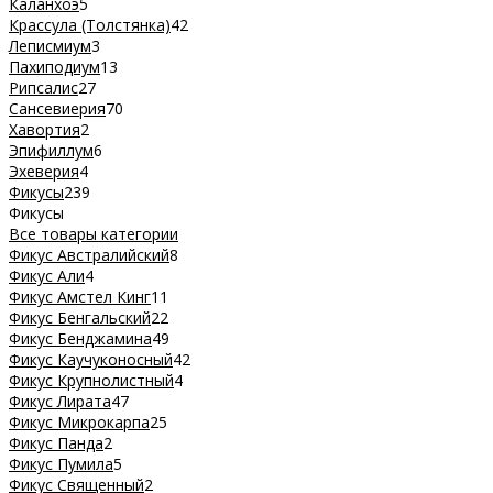
Каланхоэ
5
Крассула (Толстянка)
42
Леписмиум
3
Пахиподиум
13
Рипсалис
27
Сансевиерия
70
Хавортия
2
Эпифиллум
6
Эхеверия
4
Фикусы
239
Фикусы
Все товары категории
Фикус Австралийский
8
Фикус Али
4
Фикус Амстел Кинг
11
Фикус Бенгальский
22
Фикус Бенджамина
49
Фикус Каучуконосный
42
Фикус Крупнолистный
4
Фикус Лирата
47
Фикус Микрокарпа
25
Фикус Панда
2
Фикус Пумила
5
Фикус Священный
2