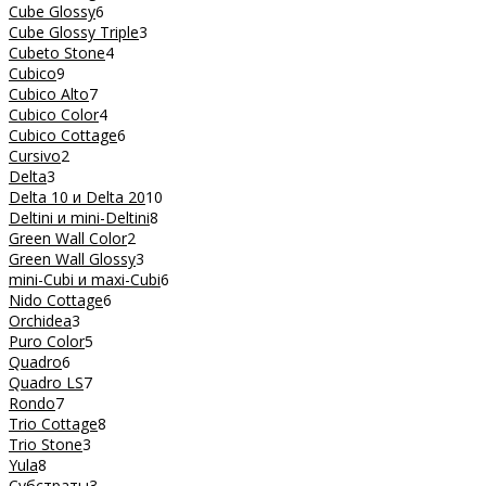
Cube Glossy
6
Cube Glossy Triple
3
Cubeto Stone
4
Cubico
9
Cubico Alto
7
Cubico Color
4
Cubico Cottage
6
Cursivo
2
Delta
3
Delta 10 и Delta 20
10
Deltini и mini-Deltini
8
Green Wall Color
2
Green Wall Glossy
3
mini-Cubi и maxi-Cubi
6
Nido Cottage
6
Orchidea
3
Puro Color
5
Quadro
6
Quadro LS
7
Rondo
7
Trio Cottage
8
Trio Stone
3
Yula
8
Субстраты
3