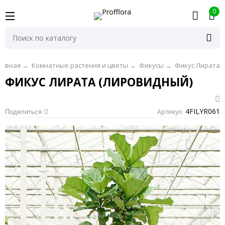
0
лавная
→
Комнатные растения и цветы
→
Фикусы
→
Фикус Лирата
ФИКУС ЛИРАТА (ЛИРОВИДНЫЙ)
4FILYR061
Артикул:
Поделиться