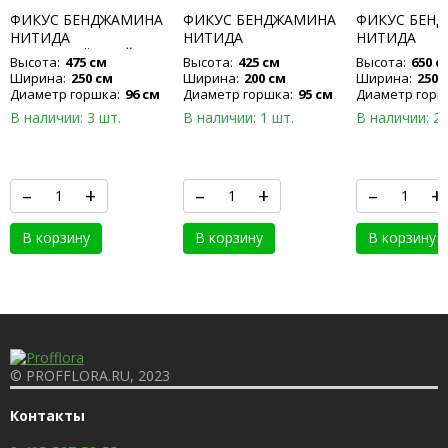
ФИКУС БЕНДЖАМИНА
ФИКУС БЕНДЖАМИНА
ФИКУС БЕН
НИТИДА
НИТИДА
НИТИДА
РАЗВЕТВЛЁННЫЙ
Высота:
475 см
Высота:
425 см
Высота:
650 с
Ширина:
250 см
Ширина:
200 см
Ширина:
250 
Диаметр горшка:
96 см
Диаметр горшка:
95 см
Диаметр горш
В наличии: 3 шт.
В наличии: 1 шт.
В наличии: 2 
–
+
–
+
–
+
В корзину
В корзину
В корзину
© PROFFLORA.RU, 2023
Контакты