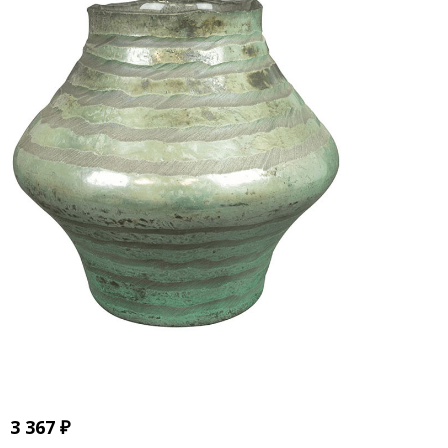
3 367
₽