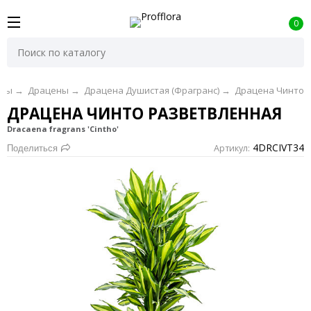
0
еты
→
Драцены
→
Драцена Душистая (Фрагранс)
→
Драцена Чинто
ДРАЦЕНА ЧИНТО РАЗВЕТВЛЕННАЯ
Dracaena fragrans 'Cintho'
4DRCIVT34
Артикул:
Поделиться