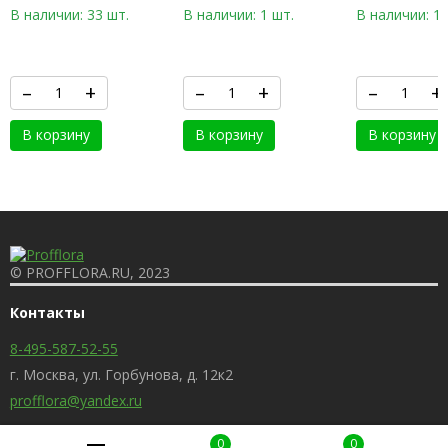
В наличии: 33 шт.
В наличии: 1 шт.
В наличии: 11
–
+
–
+
–
+
В корзину
В корзину
В корзину
© PROFFLORA.RU, 2023
Контакты
8-495-587-52-55
г. Москва, ул. Горбунова, д. 12к2
profflora@yandex.ru
0
0