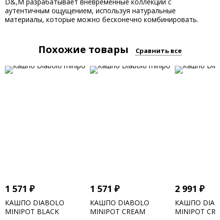
D&,M разрабатывает вневременные коллекции с
аутентичным ощущением, используя натуральные
материалы, которые можно бесконечно комбинировать.
Похожие товары
Сравнить все
1 571
₽
1 571
₽
2 991
₽
КАШПО DIABOLO
КАШПО DIABOLO
КАШПО DIA
MINIPOT BLACK
MINIPOT CREAM
MINIPOT CR