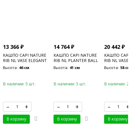
13 366
₽
14 764
₽
20 442
₽
КАШПО CAPI NATURE
КАШПО CAPI NATURE
КАШПО CAPI
RIB NL VASE ELEGANT
RIB NL PLANTER BALL
RIB NL VASE
LOW BLACK GOLD
BLACK GOLD
DELUXE BLA
Высота:
46 см
Высота:
41 см
Высота:
58 см
В наличии: 5 шт.
В наличии: 5 шт.
В наличии: 2 
–
+
–
+
–
+
В корзину
В корзину
В корзину