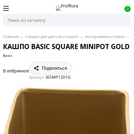
0
Главная
→
Горшки для цветов и кашпо
→
из керамики и глины
→
D
КАШПО BASIC SQUARE MINIPOT GOLD
Basic
Поделиться
В избранное
6DMP1201G
Артикул: