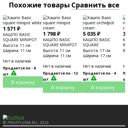
Похожие товары
Сравнить все
1 571
₽
1 798
₽
5 035
₽
3
КАШПО BASIC
SQUARE MINIPOT
КАШПО BASIC
КАШПО BASIC
КА
WHITE
SQUARE MINIPOT
SQUARE
R
Высота:
11 см
CREAM
ORCHIDPOT CREAM
C
Ширина:
11 см
Высота:
11 см
Высота:
17 см
Вы
Ширина:
11 см
Ширина:
17 см
Нет в наличии
Нет в наличии
Нет в наличии
Не
Продается по -
6
Продается по -
12
Продается по -
4
Пр
шт.
шт.
шт.
ш
В корзину
В корзину
В корзину
© PROFFLORA.RU, 2023